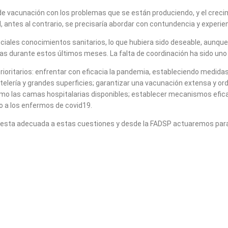
 de vacunación con los problemas que se están produciendo, y el creci
antes al contrario, se precisaría abordar con contundencia y experien
eciales conocimientos sanitarios, lo que hubiera sido deseable, aunque
tas durante estos últimos meses. La falta de coordinación ha sido u
rioritarios: enfrentar con eficacia la pandemia, estableciendo medida
ostelería y grandes superficies; garantizar una vacunación extensa y o
como las camas hospitalarias disponibles; establecer mecanismos efic
lo a los enfermos de covid19.
puesta adecuada a estas cuestiones y desde la FADSP actuaremos para