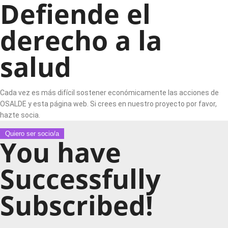
Defiende el
derecho a la
salud
Cada vez es más difícil sostener económicamente las acciones de
OSALDE y esta página web. Si crees en nuestro proyecto por favor,
hazte socia.
Quiero ser socio/a
You have
Successfully
Subscribed!