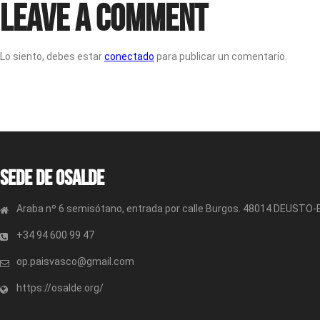
Leave a Comment
Lo siento, debes estar
conectado
para publicar un comentario.
Sede de OSALDE
Araba nº 6 semisótano, entrada por calle Burgos. 48014 DEUSTO
+34 94 600 99 47
op.paisvasco@gmail.com
https://osalde.org/