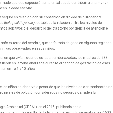
irmado que esa exposición ambiental puede contribuir a una
menor
ncen la edad escolar.
 seguro en relación con su contenido en dióxido de nitrógeno y
ica
Biological Psychiatry
, establece la relación entre los niveles de
tos adictivos o el desarrollo del trastorno por déficit de atención e
capa más externa del cerebro, que sería más delgada en algunas regiones
gnitivas observadas en esos niños.
cial en que vivían, cuando estaban embarazadas, las madres de 783
istieron en la zona analizada durante el periodo de gestación de esas
ían entre 6 y 10 años.
io de los niños se observó a pesar de que los niveles de contaminación no
iró niveles de polución considerados no seguros», añaden. En
ia Ambiental (CREAL), en el 2015, publicado por la
on un menor desarrollo del feto. En aquél estudio se analizaron
7.600