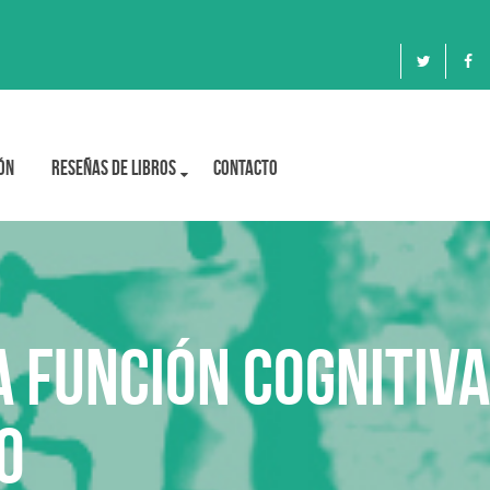
ón
Reseñas de libros
Contacto
 función cognitiva
o