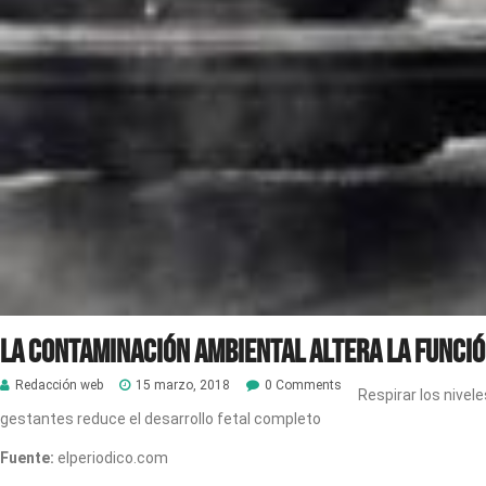
La contaminación ambiental altera la funció
Redacción web
15 marzo, 2018
0 Comments
Respirar los nivel
gestantes reduce el desarrollo fetal completo
Fuente:
elperiodico.com