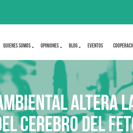
Quienes Somos
OPINIONES
BLOG
Eventos
Cooperaci
ambiental altera la
del cerebro del fet