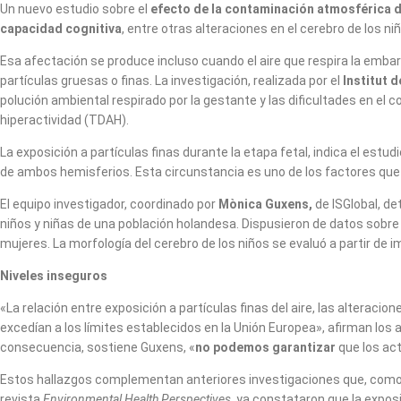
Un nuevo estudio sobre el
efecto de la contaminación atmosférica de
capacidad cognitiva
, entre otras alteraciones en el cerebro de los 
Esa afectación se produce incluso cuando el aire que respira la emba
partículas gruesas o finas. La investigación, realizada por el
Institut d
polución ambiental respirado por la gestante y las dificultades en el co
hiperactividad (TDAH).
La exposición a partículas finas durante la etapa fetal, indica el estu
de ambos hemisferios. Esta circunstancia es uno de los factores que 
El equipo investigador, coordinado por
Mònica Guxens,
de ISGlobal, d
niños y niñas de una población holandesa. Dispusieron de datos sobre l
mujeres. La morfología del cerebro de los niños se evaluó a partir d
Niveles inseguros
«La relación entre exposición a partículas finas del aire, las alteracio
excedían a los límites establecidos en la Unión Europea», afirman los
consecuencia, sostiene Guxens, «
no podemos garantizar
que los ac
Estos hallazgos complementan anteriores investigaciones que, como e
revista
Environmental Health Perspectives
, ya constataron que la expos