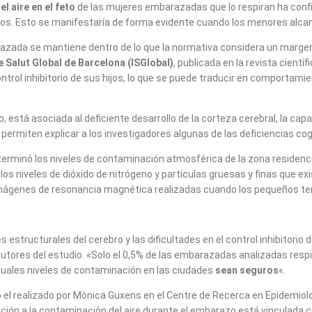
l aire en el feto
de las mujeres embarazadas que lo respiran ha conf
niños. Esto se manifestaría de forma evidente cuando los menores alca
razada se mantiene dentro de lo que la normativa considera un margen
e Salut Global de Barcelona (ISGlobal)
, publicada en la revista científ
ntrol inhibitorio de sus hijos, lo que se puede traducir en comportamien
dio, está asociada al deficiente desarrollo de la corteza cerebral, la 
permiten explicar a los investigadores algunas de las deficiencias co
eterminó los niveles de contaminación atmosférica de la zona residen
os niveles de dióxido de nitrógeno y partículas gruesas y finas que ex
e imágenes de resonancia magnética realizadas cuando los pequeños ten
nes estructurales del cerebro y las dificultades en el control inhibitor
 autores del estudio. «Solo el 0,5% de las embarazadas analizadas resp
tuales niveles de contaminación en las ciudades
sean seguros
«.
l realizado por Mònica Guxens en el Centre de Recerca en Epidemiolog
ición a la contaminación del aire durante el embarazo está vinculada c