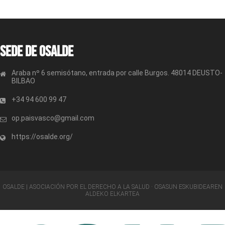
Sede de OSALDE
Araba nº 6 semisótano, entrada por calle Burgos. 48014 DEUSTO-
BILBAO
+34 94 600 99 47
op.paisvasco@gmail.com
https://osalde.org/
OSALDE | ASOCIACIÓN POR EL DERECHO A LA SALUD · OSASUN ESKUBIDEAREN
ALDEKO ELKARTEA