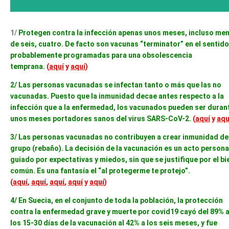
1/
Protegen contra la infección apenas unos meses, incluso me
de seis, cuatro. De facto son vacunas “terminator” en el sentido
probablemente programadas para una obsolescencia
temprana.
(
aquí
y
aquí
)
2/ Las personas vacunadas se infectan tanto o más que las no
vacunadas.
Puesto que la inmunidad decae antes respecto a la
infección que a la enfermedad, los vacunados pueden ser duran
unos meses portadores sanos del virus SARS-CoV-2.
(
aquí
y
aqu
3/ Las personas vacunadas no contribuyen a crear inmunidad de
grupo (rebaño). La decisión de la vacunación es un acto persona
guiado por expectativas y miedos, sin que se justifique por el bi
común. Es una fantasía el “al protegerme te protejo”.
(
aquí
,
aquí
,
aquí
,
aquí
y
aquí
)
4/ En Suecia, en el conjunto de toda la población, la protección
contra la enfermedad grave y muerte por covid19 cayó del 89% 
los 15-30 días de la vacunación al 42% a los seis meses, y fue