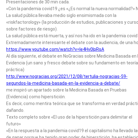
Presentaciones de 30 min cada.
«Con la pandemia covid19 ¿es «¿Es normal la nueva normalidad?» 
La salud pública llevaba medio siglo ensimismada con la
«riskfactorology» (la producción de estudios, publicaciones y curs
sobre factores de riesgo).
La salud pública está muerta, y así nos ha ido en la pandemia covid
Extremadamente interesante el debate con la audiencia, de una ho
https://www.youtube.com/watch?v=le4Hv0IpRsA
Al día siguiente, el debate en NoGracias sobre Medicina Basada en 
Evidencia (un sano y fresco debate sobre su fundamento en teoría
práctica)
http://www.nogracias.org/2021/12/08/tertulia-nogracias-59-
segundos-la-medicina-basada-en-la-evidencia-a-debate/
me inspiró un apartado sobre la Medicina Basada en Pruebas
(Evidencia) como hiperstición.
Es decir, como mentira teórica que se transforma en verdad prácti
dañando.
Texto completo sobre «El uso de la hiperstición para delimitar el
futuro»
«En la respuesta a la pandemia covid19 el capitalismo ha llevado la
de ganar porque ha tenido gran poder de hiperstición, ha estableci