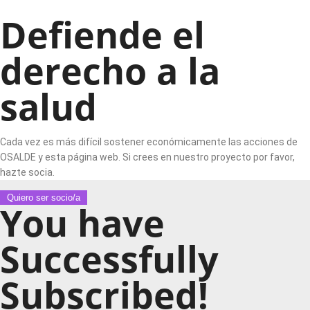
Defiende el
derecho a la
salud
Cada vez es más difícil sostener económicamente las acciones de
OSALDE y esta página web. Si crees en nuestro proyecto por favor,
hazte socia.
Quiero ser socio/a
You have
Successfully
Subscribed!