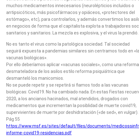
muchos medicamentos innecesarios (neurolépticios incluidos o
antipsicóticos, más psicofármacos y opiáceos, «protectores del
estómago», etc), para controlarlos, y además convertimos los asil
en negocios de forma que el capitalista explota a trabajadores soc
sanitarios y sanitarios. La mezcla es explosiva, y el virus la prendió.
No es tanto el virus como la patológica sociedad. Tal sociedad
seguirá expuesta a pandemias similares sin centramos todo en «l
vacunas biológicas».
Por ello deberíamos aplicar «vacunas sociales», como una reforma
desmateladora de los asilos estilo reforma psiquiátrica que
desmanteló los manicomios.
No se puede repetir y se repetirá si fiamos todo a las vacunas
biológicas: Covid19. No ha cambiado nada. En estas Fiestas recuer
2020, a los ancianos hacinados, mal atendidos, drogados con
medicamentos que incrementan la posiblidad de muerte covid19,
supervivientes de muerte por deshidratación («de sed», en vulgar).
Pág 55
https://www.msf.es/sites/default/files/documents/medicossinfr
informe-covid19-residencias.pdf