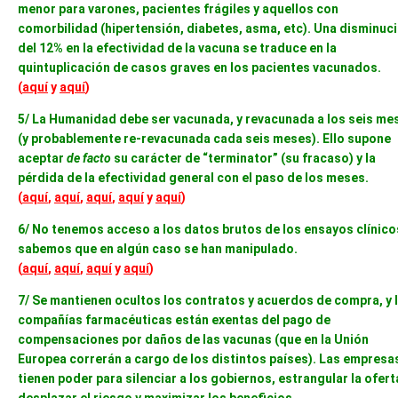
menor para varones, pacientes frágiles y aquellos con
comorbilidad (hipertensión, diabetes, asma, etc). Una disminuc
del 12% en la efectividad de la vacuna se traduce en la
quintuplicación de casos graves en los pacientes vacunados.
(
aquí
y
aquí
)
5/ La Humanidad debe ser vacunada, y revacunada a los seis me
(y probablemente re-revacunada cada seis meses). Ello supone
aceptar
de facto
su carácter de “terminator” (su fracaso) y la
pérdida de la efectividad general con el paso de los meses.
(
aquí
,
aquí
,
aquí
,
aquí
y
aquí
)
6/ No tenemos acceso a los datos brutos de los ensayos clínicos
sabemos que en algún caso se han manipulado.
(
aquí
,
aquí
,
aquí
y
aquí
)
7/ Se mantienen ocultos los contratos y acuerdos de compra, y 
compañías farmacéuticas están exentas del pago de
compensaciones por daños de las vacunas (que en la Unión
Europea correrán a cargo de los distintos países). Las empresa
tienen poder para silenciar a los gobiernos, estrangular la ofert