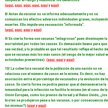
desplazar el riesgo y maximizar los beneficios.
(
aquí
,
aquí
,
aquí
,
aquí
,
aquí
y
aquí
)
8/ Antes de vacunar no se informa adecuadamente y no se
comunican los efectos adversos individuales graves, incluyend
muertes. Ello impide una vacunación “informada”.
(
aquí
,
aquí
,
aquí
y
aquí
)
9/ En cierta forma son vacunas “milagrosas” pues disminuyen la
mortalidad por todas las causas. Es demasiado bueno para que
sea verdad, y lo probable es que tal resultado refleje el hecho d
que se vacunan más los más sanos (el sesgo de la mejor salud e
actividades preventivas).
(
aquí
,
aquí
y
aquí
)
10/ La cobertura vacunal de la población de una nación no se
relaciona con el número de casos en la misma. Es decir, no hay
asociación entre el porcentaje de vacunados y la evolución de l
casos. En cierta forma se podría pensar que al desvanecerse la
inmunidad para la infección se facilita la misma (en el caso de la
Unión Europea, como los previos de Israel y el Reino Unido, ¿los
brotes se produjeron pese a las vacunas, o por consecuencia de
las mismas?)
(
aquí
y
aquí
)