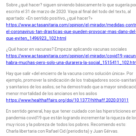
Sobre ¿qué hacer? siguen sirviendo básicamente lo que sugería po
escrito el 31 de marzo de 2020. Vaya al final del todo del texto, al
apartado: «En sentido positivo, ¿qué hacer?»
https://www.actasanitaria.com/opinion/el-mirador/medidas-cont
el-coronavirus-tan-drasticas-que-pueden-provocar-mas-dano-del
que-eviten_1496923_102.html
¿Qué hacer en vacunas? Empezar aplicando vacunas sociales
https://www.actasanitaria.com/opinion/el-mirador/covid19-vacun
habra-muchas-pero-solo-una-durarera-la-social_1515411_102.ht
Hay que salir «del encierro de la vacuna como solución única». Por
ejemplo, promover la sindicación de los trabajadores socio-sanitar
y sanitarios de los asilos; se ha demostrado que a mayor sindicaci
menor mortalidad de los ancianos en los asilos
https://www.healthaffairs.org/doi/10.1377/hlthaff.2020.01011
En sentido general, hay que tener cuidado con las hipersticiones en
pandemia covid19 que están logrando incrementar la riqueza de lo
muy ricos y la pobreza de todos los pobres. Recomiendo esto:
Charla libertaria con Rafael Cid (periodista) y Juan Gérvas.