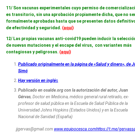
11/ Son vacunas experimentales cuyo permiso de comercializac
es transitorio, sin una aprobación propiamente dicha, que no se
formalmente aprobadas hasta que se presenten datos definitiv
de efectividad y seguridad.
(
aquí
)
12/ Las propias vacunas anti-covid19 pueden inducir la selecció
de nuevas mutaciones y el escape del virus, con variantes más
contagiosas y peligrosas.
(
aquí
)
Publicado originalmente en la página de «Salud y dinero», de 
Simó
Hay versión en inglé
s
Publicado en osalde.org con la autorización del autor, Juan
Gérvas
, Doctor en Medicina, médico general rural retirado, ex-
profesor de salud pública en la Escuela de Salud Pública de la
Universidad Johns Hopkins (Estados Unidos) y en la Escuela
Nacional de Sanidad (España)
jjgervas@gmail.com
www.equipocesca.com
https://t.me/gervass