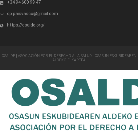
+34 94 600 99 47
op.paisvasco@gmail.com
https://osalde.org/
OSALDE | ASOCIACIÓN POR EL DERECHO A LA SALUD · OSASUN ESKUBIDEAREN
ALDEKO ELKARTEA