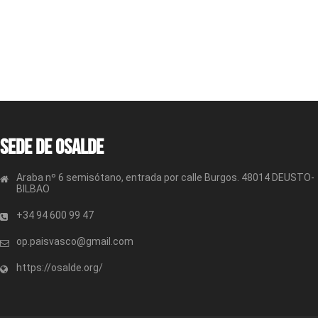
Sede de OSALDE
Araba nº 6 semisótano, entrada por calle Burgos. 48014 DEUSTO-
BILBAO
+34 94 600 99 47
op.paisvasco@gmail.com
https://osalde.org/