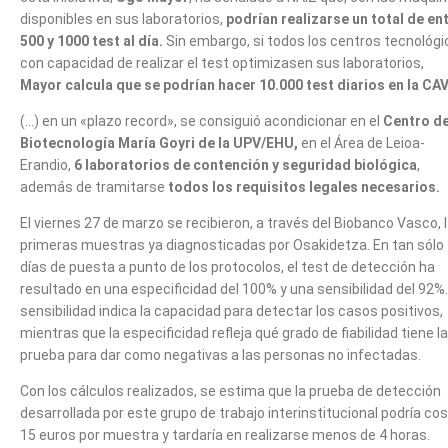
disponibles en sus laboratorios,
podrían realizarse un total de en
500 y 1000 test al día.
Sin embargo, si todos los centros tecnológ
con capacidad de realizar el test optimizasen sus laboratorios,
Mayor calcula que se podrían hacer 10.000 test diarios en la CAV
(…) en un «plazo record», se consiguió acondicionar en el
Centro d
Biotecnología María Goyri de la UPV/EHU,
en el Área de Leioa-
Erandio,
6 laboratorios de contención y seguridad biológica
,
además de tramitarse
todos los requisitos legales necesarios.
El viernes 27 de marzo se recibieron, a través del Biobanco Vasco, 
primeras muestras ya diagnosticadas por Osakidetza. En tan sólo
días de puesta a punto de los protocolos, el test de detección ha
resultado en una especificidad del 100% y una sensibilidad del 92%.
sensibilidad indica la capacidad para detectar los casos positivos,
mientras que la especificidad refleja qué grado de fiabilidad tiene la
prueba para dar como negativas a las personas no infectadas.
Con los cálculos realizados, se estima que la prueba de detección
desarrollada por este grupo de trabajo interinstitucional podría co
15 euros por muestra y tardaría en realizarse menos de 4 horas.