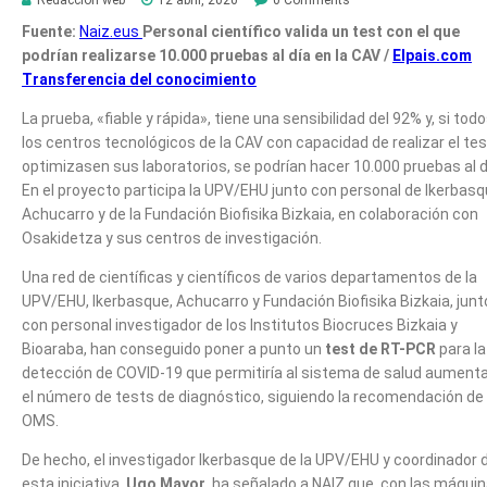
Redacción web
12 abril, 2020
0 Comments
Fuente:
Naiz.eus
Personal científico valida un test con el que
podrían realizarse 10.000 pruebas al día en la CAV /
Elpais.com
Transferencia del conocimiento
La prueba, «fiable y rápida», tiene una sensibilidad del 92% y, si tod
los centros tecnológicos de la CAV con capacidad de realizar el tes
optimizasen sus laboratorios, se podrían hacer 10.000 pruebas al d
En el proyecto participa la UPV/EHU junto con personal de Ikerbasq
Achucarro y de la Fundación Biofisika Bizkaia, en colaboración con
Osakidetza y sus centros de investigación.
Una red de científicas y científicos de varios departamentos de la
UPV/EHU, Ikerbasque, Achucarro y Fundación Biofisika Bizkaia, junt
con personal investigador de los Institutos Biocruces Bizkaia y
Bioaraba, han conseguido poner a punto un
test de RT-PCR
para la
detección de COVID-19 que permitiría al sistema de salud aument
el número de tests de diagnóstico, siguiendo la recomendación de 
OMS.
De hecho, el investigador Ikerbasque de la UPV/EHU y coordinador 
esta iniciativa,
Ugo Mayor
, ha señalado a NAIZ que, con las máqui