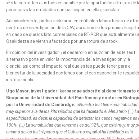
«Este coste tan ajustado es posible por la aportación altruista de 
personas y las entidades que participan en ella», señalan.
Adicionalmente, podría realizarse en múltiples laboratorios de otro
centros de investigación de la CAV, así como en los propios hospita
en caso de que los kits comerciales de RT-PCR que actualmente u
Osakidetza se vieran afectados por una rotura de stock.
En opinión del investigador, «el desarrollo en auzolan de este test
alternativo pone en valor la importancia de la investigación y la
ciencia, así como el impacto real que estas puede tener para el
bienestar de la sociedad contando con el correspondiente respald
institucional».
Ugo Mayor, investigador Ikerbasque adscrito al departamento 
Bioquímica de la Universidad del País Vasco y doctor en Biologí
por la Universidad de Cambridge:
«
Nuestro test tiene una fiabilidad
muy superior a la de los kits rápidos que ha facilitado el Ministerio (…) La
especificidad, es decir, la capacidad de detectar los casos negativos es 
100%. (…) La sensibilidad que tenemos es del 92%, que está muy, muy p
encima de los test rápidos que el Gobierno español ha facilitado esta
semana a las comunidades autónomas, que tienen un 60% de sensibili