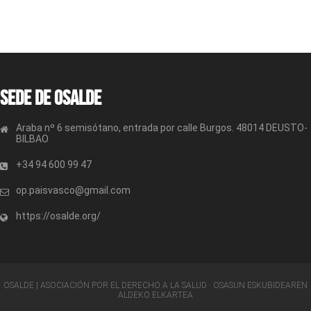
Sede de OSALDE
Araba nº 6 semisótano, entrada por calle Burgos. 48014 DEUSTO-
BILBAO
+34 94 600 99 47
op.paisvasco@gmail.com
https://osalde.org/
OSALDE | ASOCIACIÓN POR EL DERECHO A LA SALUD · OSASUN ESKUBIDEAREN
ALDEKO ELKARTEA