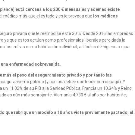
mpleada)
está cercana a los 200 € mensuales y además existe
al médico más que el estado y esto provoca que
los médicos
e seguro privada que le reembolse este 30 %. Desde 2016 las empresas
co ya que estos actúan como profesionales liberales pero dada la
s los extras como habitación individual, artículos de higiene o ropa
de una enfermedad sobrevenida.
e más el peso del aseguramiento privad
o y por tanto las
 aseguramiento público (y aun así deben contribuir con copago). Y
 un 11,02% de su PIB a la Sanidad Pública, Francia un 10,34% y Reino
ado es aún más sonrojante: Alemania 4.730 € al año por habitante,
do que rubrique un modelo a 10 años vista previamente pactado, el