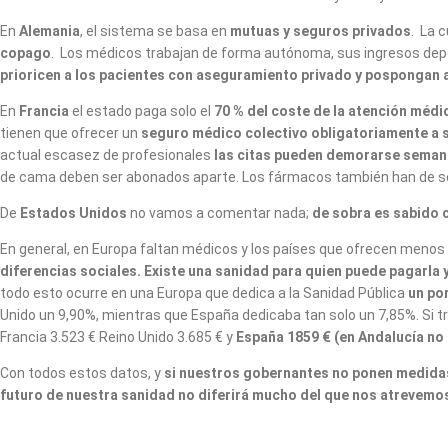
En
Alemania
, el sistema se basa en
mutuas y seguros privados
. La 
copago
. Los médicos trabajan de forma autónoma, sus ingresos dep
prioricen a los pacientes con aseguramiento privado y pospongan a 
En
Francia
el estado paga solo el
70 % del coste de la atención médi
tienen que ofrecer un
seguro médico colectivo obligatoriamente a
actual escasez de profesionales
las citas pueden demorarse sema
de cama deben ser abonados aparte. Los fármacos también han de s
De
Estados Unidos
no vamos a comentar nada;
de sobra es sabido 
En general, en Europa faltan médicos y los países que ofrecen meno
diferencias sociales.
Existe una sanidad para quien puede pagarla 
todo esto ocurre en una Europa que dedica a la Sanidad Pública
un po
Unido un 9,90%, mientras que España dedicaba tan solo un 7,85%. Si tr
Francia 3.523 € Reino Unido 3.685 € y
España 1859 € (en Andalucía no 
Con todos estos datos, y
si nuestros gobernantes no ponen medidas 
futuro de nuestra sanidad no diferirá mucho del que nos atrevemos