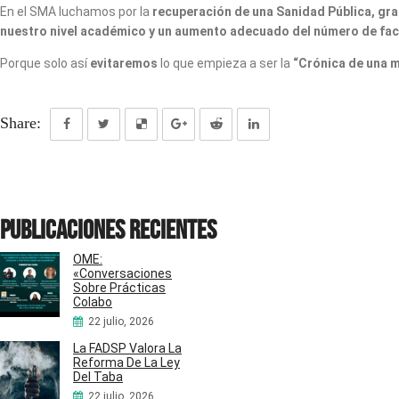
En el SMA luchamos por la
recuperación de una Sanidad Pública, gratu
nuestro nivel académico y un aumento adecuado del número de fac
Porque solo así
evitar
emos
lo que empieza a ser la
“Crónica de una m
Share:
Publicaciones recientes
OME:
«Conversaciones
Sobre Prácticas
Colabo
22 julio, 2026
La FADSP Valora La
Reforma De La Ley
Del Taba
22 julio, 2026