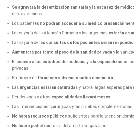
Se agravará la desertización sanitaria y la escasez de médic
desfavorecidas.
Los pacientes
no podrán acceder a su médico presencialmen
La mayoría de la Atención Primaria y las urgencias
estarán en 
La mayoría de l
as consultas de los pacientes serán respondi
Aumentará por tanto el peso de la sanidad privada
y la sanida
El acceso a los estudios de medicina y a la especialización se
privadas.
El número de
fármacos subvencionados disminuirá
.
Las
urgencias estarán saturadas
y habrá largas esperas para 
Ser derivado a otras
especialidades llevará meses.
Las intervenciones quirúrgicas y las pruebas complementarias
No habrá recursos públicos
suficientes para la atención domic
No habrá pediatra
s
fuera del ámbito hospitalario.