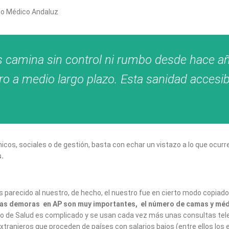
to Médico Andaluz
s camina sin control ni rumbo desde hace a
o a medio largo plazo. Esta sanidad accesible
os, sociales o de gestión, basta con echar un vistazo a lo que ocur
.
 parecido al nuestro, de hecho, el nuestro fue en cierto modo copiado
 las demoras en AP son muy importantes, el número de camas y médi
ro de Salud es complicado y se usan cada vez más unas consultas telefó
xtranjeros que proceden de países con salarios bajos (entre ellos lo