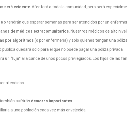
os será evidente
. Afectará a toda la comunidad, pero será especial
te
o tendrán que esperar semanas para ser atendidos por un enfermer
manos de médicos extracomunitarios
. Nuestros médicos de alto nivel
das por algoritmos
(o por enfermería) y solo quienes tengan una póliza
d pública quedará solo para el que no puede pagar una póliza privada.
rá un “lujo”
al alcance de unos pocos privilegiados. Los hijos de las 
ser atendidos.
 también sufrirán
demoras importantes
.
iliaria a una población cada vez más envejecida.