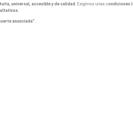
ita, universal, accesible y de calidad.
Exigimos unas c
ondiciones l
ultativos.
uerte anunciada” .