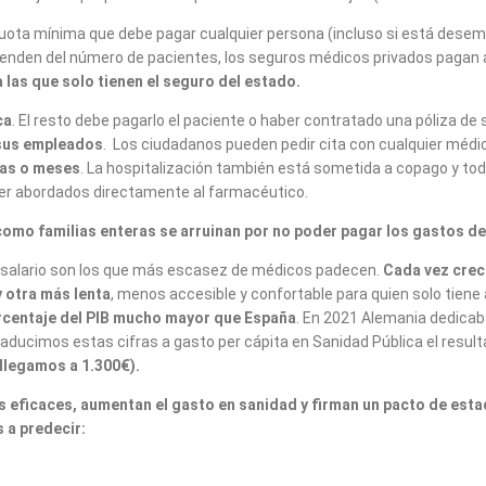
cuota mínima que debe pagar cualquier persona (incluso si está dese
enden del número de pacientes, los seguros médicos privados pagan 
las que solo tienen el seguro del estado.
ca
. El resto debe pagarlo el paciente o haber contratado una póliza d
 sus empleados
. Los ciudadanos pueden pedir cita con cualquier médi
nas o meses
. La hospitalización también está sometida a copago y todo
er abordados directamente al farmacéutico.
como familias enteras se arruinan por no poder pagar los gastos 
s salario son los que más escasez de médicos padecen.
Cada vez crec
y otra más lenta
, menos accesible y confortable para quien solo tiene
rcentaje del PIB mucho mayor que España
. En 2021 Alemania dedicaba
aducimos estas cifras a gasto per cápita en Sanidad Pública el result
llegamos a 1.300€).
eficaces, aumentan el gasto en sanidad y firman un pacto de esta
 a predecir: