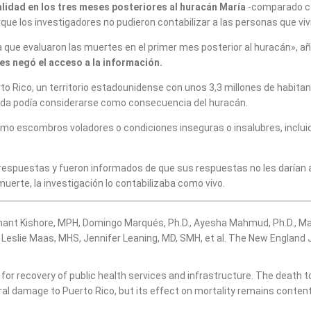
lidad en los tres meses posteriores al huracán María
-comparado c
que los investigadores no pudieron contabilizar a las personas que viv
que evaluaron las muertes en el primer mes posterior al huracán», añ
es negó el acceso a la información.
o Rico, un territorio estadounidense con unos 3,3 millones de habitante
da podía considerarse como consecuencia del huracán.
como escombros voladores o condiciones inseguras o insalubres, inclui
 respuestas y fueron informados de que sus respuestas no les darían a
erte, la investigación lo contabilizaba como vivo.
hant Kishore, MPH, Domingo Marqués, Ph.D., Ayesha Mahmud, Ph.D., Math
 Leslie Maas, MHS, Jennifer Leaning, MD, SMH, et al. The New England J
 for recovery of public health services and infrastructure. The death to
 damage to Puerto Rico, but its effect on mortality remains contentio