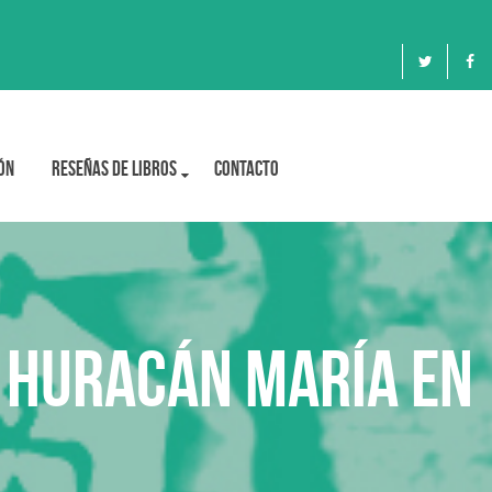
ón
Reseñas de libros
Contacto
l huracán María en