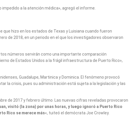
 impedido a la atención médica», agregó el informe.
ue que hizo en los estados de Texas y Luisiana cuando fueron
ero de 2018, en un periodo en el que los investigadores observaron
«Estos números servirán como una importante comparación
erno de Estados Unidos a la frágil infraestructura de Puerto Rico»,
ounidenses, Guadalupe, Martinica y Dominica. El fenómeno provocó
r la crisis, pues su administración está sujeta a la legislación y las
mbre de 2017 y febrero último. Las nuevas cifras reveladas provocaron
n, visitó (la zona) por unas horas, y luego ignoró a Puerto Rico
rto Rico se merece más
«, tuiteó el demócrata Joe Crowley.