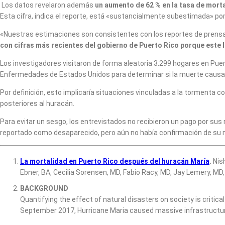
Los datos revelaron además
un aumento de 62 % en la tasa de morta
Esta cifra, indica el reporte, está «sustancialmente subestimada» por
«Nuestras estimaciones son consistentes con los reportes de prensa 
con cifras más recientes del gobierno de Puerto Rico porque este l
Los investigadores visitaron de forma aleatoria 3.299 hogares en Puert
Enfermedades de Estados Unidos para determinar si la muerte causa
Por definición, esto implicaría situaciones vinculadas a la tormenta 
posteriores al huracán.
Para evitar un sesgo, los entrevistados no recibieron un pago por sus
reportado como desaparecido, pero aún no había confirmación de su mu
La mortalidad en Puerto Rico después del huracán María
.
Nis
Ebner, BA, Cecilia Sorensen, MD, Fabio Racy, MD, Jay Lemery, MD,
BACKGROUND
Quantifying the effect of natural disasters on society is critical
September 2017, Hurricane Maria caused massive infrastructural