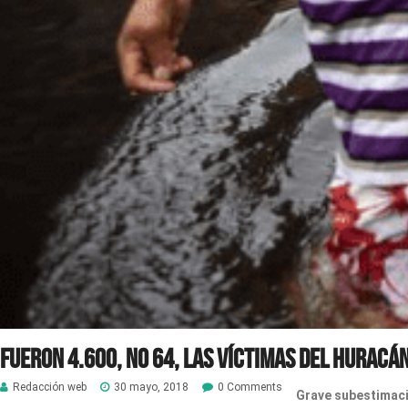
Fueron 4.600, no 64, las víctimas del huracá
Redacción web
30 mayo, 2018
0 Comments
Grave subestimaci