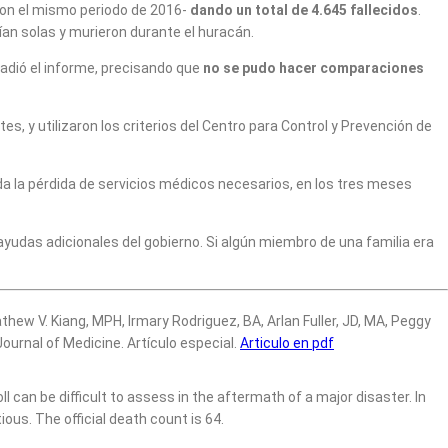
on el mismo periodo de 2016-
dando un total de 4.645 fallecidos
.
ían solas y murieron durante el huracán.
adió el informe, precisando que
no se pudo hacer comparaciones
s, y utilizaron los criterios del Centro para Control y Prevención de
da la pérdida de servicios médicos necesarios, en los tres meses
yudas adicionales del gobierno. Si algún miembro de una familia era
ew V. Kiang, MPH, Irmary Rodriguez, BA, Arlan Fuller, JD, MA, Peggy
ournal of Medicine. Artículo especial.
Articulo en pdf
ll can be difficult to assess in the aftermath of a major disaster. In
us. The official death count is 64.