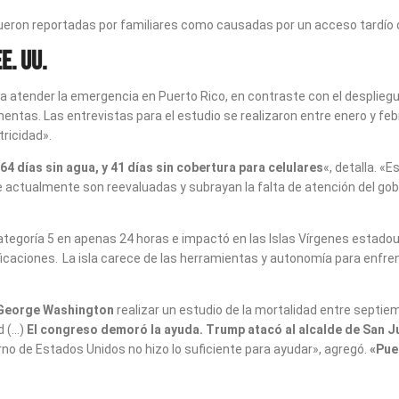
eron reportadas por familiares como causadas por un acceso tardío o
E. UU.
ra atender la emergencia en Puerto Rico, en contraste con el desplieg
tas. Las entrevistas para el estudio se realizaron entre enero y febr
ricidad».
4 días sin agua, y 41 días sin cobertura para celulares
«, detalla. 
e actualmente son reevaluadas y subrayan la falta de atención del gobi
categoría 5 en apenas 24 horas e impactó en las Islas Vírgenes estad
icaciones.
La isla carece de las herramientas y autonomía para enfrenta
 George Washington
realizar un estudio de la mortalidad entre septie
d (…)
El congreso demoró la ayuda. Trump atacó al alcalde de San Jua
erno de Estados Unidos no hizo lo suficiente para ayudar», agregó.
«Pue