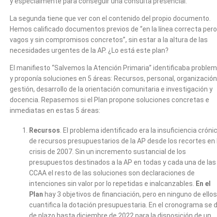
y especialmente para conseguir una consulta presencial.
La segunda tiene que ver con el contenido del propio documento.
Hemos calificado documentos previos de “en la línea correcta pero
vagos y sin compromisos concretos”, sin estar a la altura de las
necesidades urgentes de la AP. ¿Lo está este plan?
El manifiesto “Salvemos la Atención Primaria” identificaba proble
y proponía soluciones en 5 áreas: Recursos, personal, organización
gestión, desarrollo de la orientación comunitaria e investigación y
docencia. Repasemos si el Plan propone soluciones concretas e
inmediatas en estas 5 áreas:
Recursos
. El problema identificado era la insuficiencia cróni
de recursos presupuestarios de la AP desde los recortes en 
crisis de 2007. Sin un incremento sustancial de los
presupuestos destinados a la AP en todas y cada una de las
CCAA el resto de las soluciones son declaraciones de
intenciones sin valor por lo repetidas e inalcanzables.
En el
Plan
hay 3 objetivos de financiación, pero en ninguno de ello
cuantifica la dotación presupuestaria. En el cronograma se 
de plazo hasta diciembre de 2022 para la disposición de un