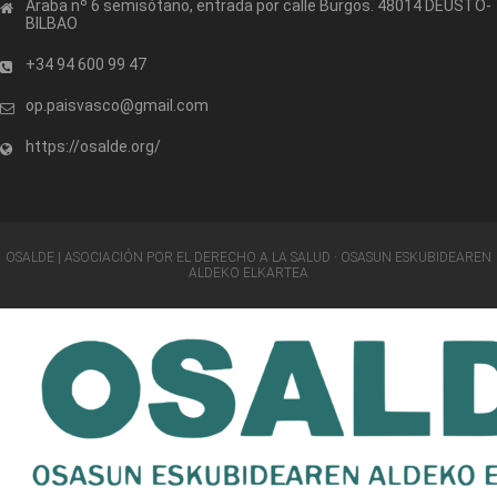
Araba nº 6 semisótano, entrada por calle Burgos. 48014 DEUSTO-
BILBAO
+34 94 600 99 47
op.paisvasco@gmail.com
https://osalde.org/
OSALDE | ASOCIACIÓN POR EL DERECHO A LA SALUD · OSASUN ESKUBIDEAREN
ALDEKO ELKARTEA