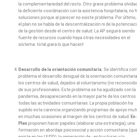
la complementariedad del resto. Otro grave problema olvida
la deficiente coordinación con la asistencia hospitalaria, no 
soluciones porque al parecer no existe problema. Por último,
el plan no se habla de la descentralización ni de la potenciac
de la gestión desde el centro de salud. La AP seguirá siendo
fuente de recursos cuando haya otras necesidades en el
sistema: total ¡para lo que hacen!
Desarrollo de la orientación comunitaria.
Se identifica co
problema el desarrollo desigual de la orientación comunitari
los centros de salud, dejados al voluntarismo (no reconocido
de sus profesionales. Este problema se ha agudizado con la
pandemia, desapareciendo en la mayor parte de los centros
todas las actividades comunitarias. La propia población ha
suplido esta carencia organizando programas de apoyo mu
en muchas ocasiones al margen de los centros de salud.
En 
Plan
proponen hacer papeles (elaborar una estrategia), una
formación en abordaje psicosocial y acción comunitaria (qu
existe en las UUDD), la generación de ¿estructuras y/o