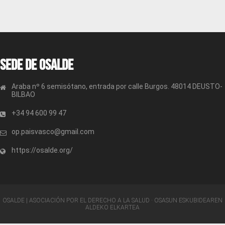
Sede de OSALDE
Araba nº 6 semisótano, entrada por calle Burgos. 48014 DEUSTO-
BILBAO
+34 94 600 99 47
op.paisvasco@gmail.com
https://osalde.org/
OSALDE | ASOCIACIÓN POR EL DERECHO A LA SALUD · OSASUN ESKUBIDEAREN
ALDEKO ELKARTEA