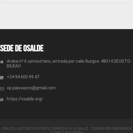
Sede de OSALDE
Araba nº 6 semisótano, entrada por calle Burgos. 48014 DEUSTO-
BILBAO
+34 94 600 99 47
op.paisvasco@gmail.com
https://osalde.org/
OSALDE | ASOCIACIÓN POR EL DERECHO A LA SALUD · OSASUN ESKUBIDEAREN
ALDEKO ELKARTEA