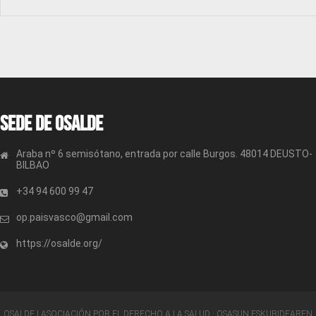
Sede de OSALDE
Araba nº 6 semisótano, entrada por calle Burgos. 48014 DEUSTO-
BILBAO
+34 94 600 99 47
op.paisvasco@gmail.com
https://osalde.org/
OSALDE | ASOCIACIÓN POR EL DERECHO A LA SALUD · OSASUN ESKUBIDEAREN