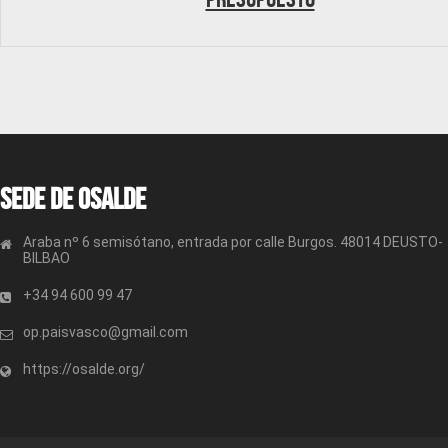
Sede de OSALDE
Araba nº 6 semisótano, entrada por calle Burgos. 48014 DEUSTO-
BILBAO
+34 94 600 99 47
op.paisvasco@gmail.com
https://osalde.org/