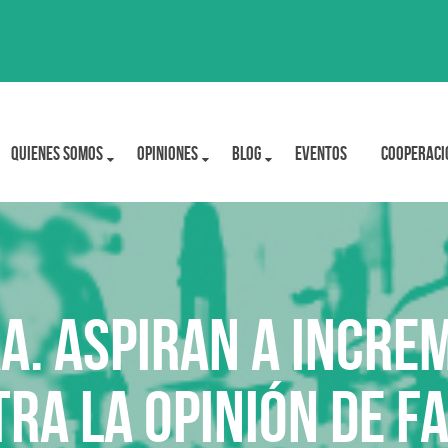
Quienes Somos
OPINIONES
BLOG
Eventos
Cooperaci
AA. aspiran a incre
tra la opinión de F