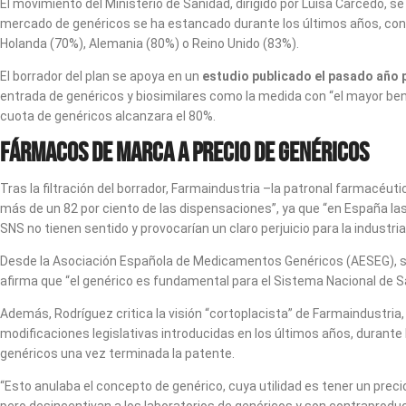
El movimiento del Ministerio de Sanidad, dirigido por Luisa Carcedo
mercado de genéricos se ha estancado durante los últimos años, con un
Holanda (70%), Alemania (80%) o Reino Unido (83%).
El borrador del plan se apoya en un
estudio publicado el pasado año 
entrada de genéricos y biosimilares como la medida con “el mayor ben
cuota de genéricos alcanzara el 80%.
Fármacos de marca a precio de genéricos
Tras la filtración del borrador, Farmaindustria –la patronal farmacéu
más de un 82 por ciento de las dispensaciones”, ya que “en España la
SNS no tienen sentido y provocarían un claro perjuicio para la industr
Desde la Asociación Española de Medicamentos Genéricos (AESEG), su 
afirma que “el genérico es fundamental para el Sistema Nacional de Sa
Además, Rodríguez critica la visión “cortoplacista” de Farmaindustri
modificaciones legislativas introducidas en los últimos años, durante
genéricos una vez terminada la patente.
“Esto anulaba el concepto de genérico, cuya utilidad es tener un pre