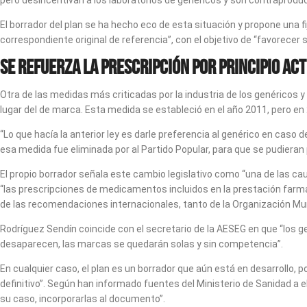
pero desincentivan a los laboratorios de genéricos y son contraproduc
El borrador del plan se ha hecho eco de esta situación y propone una
correspondiente original de referencia”, con el objetivo de “favorecer s
Se refuerza la prescripción por principio act
Otra de las medidas más criticadas por la industria de los genéricos y 
lugar del de marca. Esta medida se estableció en el año 2011, pero en 
“Lo que hacía la anterior ley es darle preferencia al genérico en caso
esa medida fue eliminada por al Partido Popular, para que se pudieran 
El propio borrador señala este cambio legislativo como “una de las c
“las prescripciones de medicamentos incluidos en la prestación farmacé
de las recomendaciones internacionales, tanto de la Organización Mun
Rodríguez Sendín coincide con el secretario de la AESEG en que “los gen
desaparecen, las marcas se quedarán solas y sin competencia”.
En cualquier caso, el plan es un borrador que aún está en desarrollo,
definitivo”. Según han informado fuentes del Ministerio de Sanidad a e
su caso, incorporarlas al documento”.