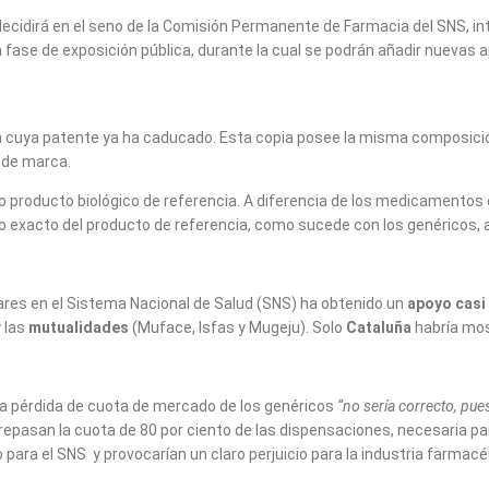
ecidirá en el seno de la Comisión Permanente de Farmacia del SNS, in
 fase de exposición pública, durante la cual se podrán añadir nuevas 
ya patente ya ha caducado. Esta copia posee la misma composición c
 de marca.
ro producto biológico de referencia. A diferencia de los medicamento
cado exacto del producto de referencia, como sucede con los genéricos
lares en el Sistema Nacional de Salud (SNS) ha obtenido un
apoyo casi
y las
mutualidades
(Muface, Isfas y Mugeju). Solo
Cataluña
habría mos
 la pérdida de cuota de mercado de los genéricos
“no sería correcto, pu
epasan la cuota de 80 por ciento de las dispensaciones, necesaria pa
ara el SNS y provocarían un claro perjuicio para la industria farmacé