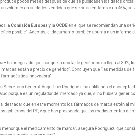
, se produce pocos meses después de que se publicasen los datos ofic
 volumen en unidades vendidas que se sitúa en torno a un 46%, un valo
por la Comisión Europea y la OCDE
en el que se recomiendan una serie
eficio posible”. Además, el documento también apunta a un informe de
tica– ha asegurado que, aunque la cuota de genéricos no llega al 80%,
s marcas están a precio de genérico”. Concluyen que “las medidas de 
ia farmacéutica innovadora”.
Secretario General, Ángel Luis Rodríguez, ha calificado el concepto
lud porque es un regulador del mercado ya que, si no hubiera genéricos
a, al destacar que en este momento los fármacos de marca estén al mi
 los gobiernos del PP, y que han provocado que los medicamentos de ma
cio menor que el medicamento de marca”, asegura Rodríguez, que consid