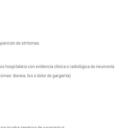
o
aparición de síntomas.
o hospitalario con evidencia clínica o radiológica de neumonía
tomas: disnea, tos o dolor de garganta)
 una prueba genérica de coronavirus