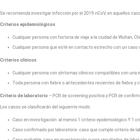
Se recomienda investigar infección por el 2019-nCoV, en aquellos caso
Criterios epidemiológicos
Cualquier persona con historia de viaje a la ciudad de Wuhan, Chi
Cualquier persona que esté en contacto estrecho con un caso co
Criterios clínicos
Cualquier persona con síntomas clínicos compatibles con una in
Toda persona con fiebre o antecedentes recientes de fiebre y cl
Criterio de laboratorio
– PCR de screening positiva y PCR de confirma
Los casos se clasificarán del siguiente modo:
Caso en investigación: al menos 1 criterio epidemiológico Y 1 crit
Caso confirmado por laboratorio: caso que cumple criterio de la
Caso probable: caso en investigación cuyos resultados de labo