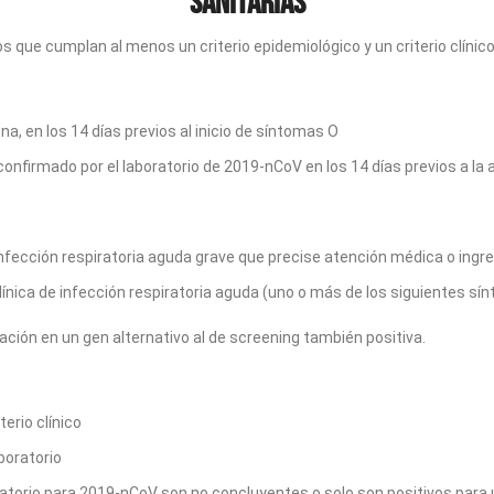
Sanitarias
s que cumplan al menos un criterio epidemiológico y un criterio clínic
na, en los 14 días previos al inicio de síntomas O
nfirmado por el laboratorio de 2019-nCoV en los 14 días previos a la 
fección respiratoria aguda grave que precise atención médica o ingres
ínica de infección respiratoria aguda (uno o más de los siguientes sín
ción en un gen alternativo al de screening también positiva.
erio clínico
boratorio
ratorio para 2019-nCoV son no concluyentes o solo son positivos para