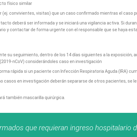
to físico similar
r (ej. convivientes, visitas) que un caso confirmado mientras el caso
cto deberá ser informada y se iniciará una vigilancia activa. Si duran
ario y contactar de forma urgente con el responsable que se haya est
te su seguimiento, dentro de los 14 días siguientes a la exposición, a
s (2019-nCoV) considerándoles caso en investigación
 forma rápida si un paciente con Infección Respiratoria Aguda (IRA) cu
omo casos en investigación deberán separarse de otros pacientes, se l
rá también mascarilla quirúrgica.
irmados que requieran ingreso hospitalario 