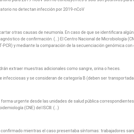
ratorio no detectan infección por 2019-nCoV
artar otras causas de neumonía. En caso de que se identificara algún p
agnóstico de confirmación. (…) El Centro Nacional de Microbiología (CNM)
RT-PCR) y mediante la comparación de la secuenciación genómica con 
 podrán extraer muestras adicionales como sangre, orina o heces.
infecciosas y se consideran de categoría B (deben ser transportadas 
e forma urgente desde las unidades de salud pública correspondientes
demiología (CNE) del ISCIII. (…)
confirmado mientras el caso presentaba síntomas: trabajadores sanit