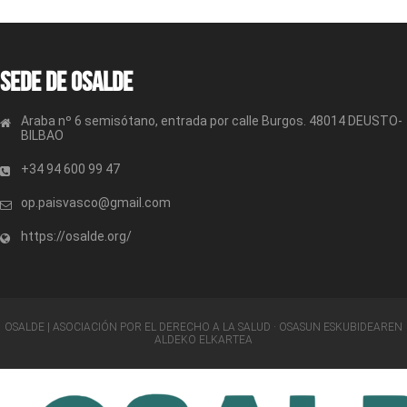
Sede de OSALDE
Araba nº 6 semisótano, entrada por calle Burgos. 48014 DEUSTO-
BILBAO
+34 94 600 99 47
op.paisvasco@gmail.com
https://osalde.org/
OSALDE | ASOCIACIÓN POR EL DERECHO A LA SALUD · OSASUN ESKUBIDEAREN
ALDEKO ELKARTEA