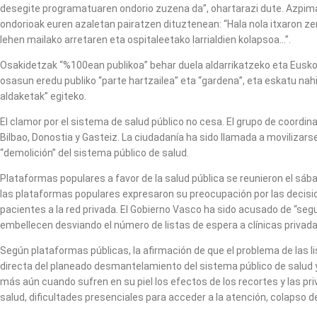
desegite programatuaren ondorio zuzena da”, ohartarazi dute. Azpimarr
ondorioak euren azaletan pairatzen dituztenean: “Hala nola itxaron ze
lehen mailako arretaren eta ospitaleetako larrialdien kolapsoa…”.
Osakidetzak “%100ean publikoa” behar duela aldarrikatzeko eta Eusko J
osasun eredu publiko “parte hartzailea” eta “gardena”, eta eskatu na
aldaketak” egiteko.
El clamor por el sistema de salud público no cesa. El grupo de coord
Bilbao, Donostia y Gasteiz. La ciudadanía ha sido llamada a movilizarse
“demolición” del sistema público de salud.
Plataformas populares a favor de la salud pública se reunieron el sábad
las plataformas populares expresaron su preocupación por las decisio
pacientes a la red privada. El Gobierno Vasco ha sido acusado de “segu
embellecen desviando el número de listas de espera a clínicas privada
Según plataformas públicas, la afirmación de que el problema de las l
directa del planeado desmantelamiento del sistema público de salud y d
más aún cuando sufren en su piel los efectos de los recortes y las pr
salud, dificultades presenciales para acceder a la atención, colapso de