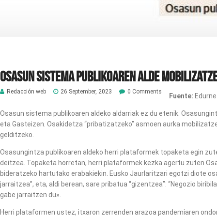
Osasun sistema publikoaren alde mobilizatz
Redacción web
26 September, 2023
0 Comments
Fuente:
Edurne 
Osasun sistema publikoaren aldeko aldarriak ez du etenik. Osasungint
eta Gasteizen. Osakidetza “pribatizatzeko” asmoen aurka mobilizatzer
gelditzeko.
Osasungintza publikoaren aldeko herri plataformek topaketa egin zut
deitzea. Topaketa horretan, herri plataformek kezka agertu zuten Os
bideratzeko hartutako erabakiekin. Eusko Jaurlaritzari egotzi diote
jarraitzea”, eta, aldi berean, sare pribatua “gizentzea”: “Negozio biri
gabe jarraitzen du».
Herri plataformen ustez, itxaron zerrenden arazoa pandemiaren ondori