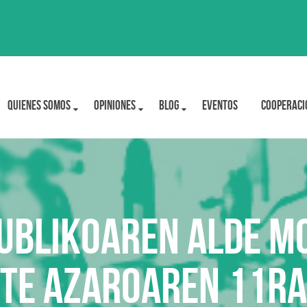
Quienes Somos
OPINIONES
BLOG
Eventos
Cooperaci
ublikoaren alde mo
te azaroaren 11r