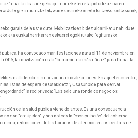
ioaz” ohartu dira, are gehiago murrizketen eta pribatizazioaren
 ordute gi en murrizketak, aurrez aurreko arreta lortzeko zailtasunak,
eko garaia dela uste dute. Mobilizazioen bidez aldarrikatu nahi dute
eko eta euskal herritarren eskaerei egokitutako “egiturazko
dad pública, ha convocado manifestaciones para el 11 de noviembre en
la OPA, la movilización es la “herramienta más eficaz” para frenar la
deliberar allí decidieron convocar a movilizaciones. En aquel encuentro,
 las listas de espera de Osakidetz y Osasunbide para derivar
“engordando” la red privada: “Les sale una ronda de negocios:
”
rucción de la salud pública viene de antes. Es una consecuencia
os no son “estúpidos” y han notado la “manipulación” del gobierno,
continua, reducciones de los horarios de atención en los centros de