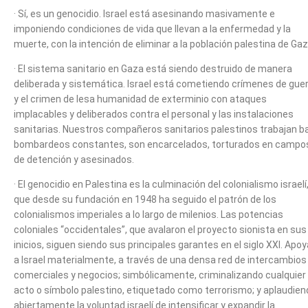
· Sí, es un genocidio. Israel está asesinando masivamente e
imponiendo condiciones de vida que llevan a la enfermedad y la
muerte, con la intención de eliminar a la población palestina de Gaz
· El sistema sanitario en Gaza está siendo destruido de manera
deliberada y sistemática. Israel está cometiendo crímenes de gue
y el crimen de lesa humanidad de exterminio con ataques
implacables y deliberados contra el personal y las instalaciones
sanitarias. Nuestros compañeros sanitarios palestinos trabajan b
bombardeos constantes, son encarcelados, torturados en campo
de detención y asesinados.
· El genocidio en Palestina es la culminación del colonialismo israelí
que desde su fundación en 1948 ha seguido el patrón de los
colonialismos imperiales a lo largo de milenios. Las potencias
coloniales “occidentales”, que avalaron el proyecto sionista en sus
inicios, siguen siendo sus principales garantes en el siglo XXI. Apo
a Israel materialmente, a través de una densa red de intercambios
comerciales y negocios; simbólicamente, criminalizando cualquier
acto o símbolo palestino, etiquetado como terrorismo; y aplaudien
abiertamente la voluntad israelí de intensificar y expandir la