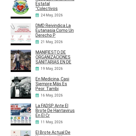
Estatal
“Colectivos
24 May, 2026
DMD Reivindica La
Eutanasia Como Un
Derecho P
21 May, 2026
MANIFIESTO DE
ORGANIZACIONES
SANITARIAS EN DE
19 May, 2026
En Medicina, Casi
Siempre Más Es
Peor. Tambi
16 May, 2026
La FADSP Ante El
Brote De Hantavirus
En El Cr
11 May, 2026
El Brote Actual De