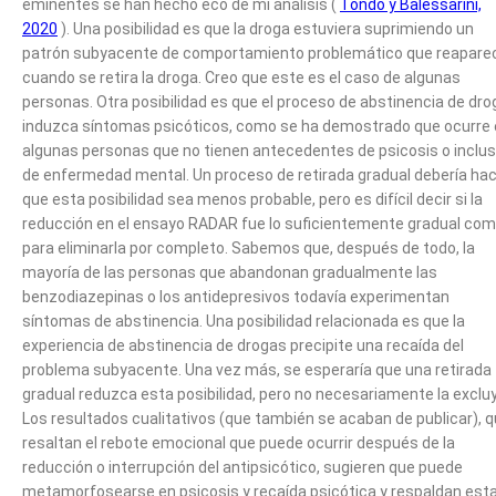
eminentes se han hecho eco de mi análisis (
Tondo y Balessarini,
2020
). Una posibilidad es que la droga estuviera suprimiendo un
patrón subyacente de comportamiento problemático que reapare
cuando se retira la droga. Creo que este es el caso de algunas
personas. Otra posibilidad es que el proceso de abstinencia de dr
induzca síntomas psicóticos, como se ha demostrado que ocurre
algunas personas que no tienen antecedentes de psicosis o inclu
de enfermedad mental. Un proceso de retirada gradual debería ha
que esta posibilidad sea menos probable, pero es difícil decir si la
reducción en el ensayo RADAR fue lo suficientemente gradual co
para eliminarla por completo. Sabemos que, después de todo, la
mayoría de las personas que abandonan gradualmente las
benzodiazepinas o los antidepresivos todavía experimentan
síntomas de abstinencia. Una posibilidad relacionada es que la
experiencia de abstinencia de drogas precipite una recaída del
problema subyacente. Una vez más, se esperaría que una retirada
gradual reduzca esta posibilidad, pero no necesariamente la exclu
Los resultados cualitativos (que también se acaban de publicar), 
resaltan el rebote emocional que puede ocurrir después de la
reducción o interrupción del antipsicótico, sugieren que puede
metamorfosearse en psicosis y recaída psicótica y respaldan est