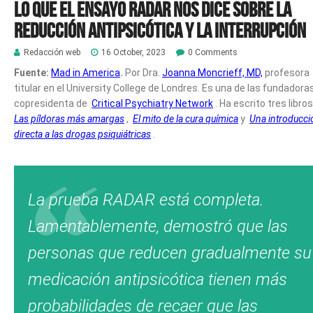
Lo que el ensayo RADAR nos dice sobre la
reducción antipsicótica y la interrupción
Redacción web
16 October, 2023
0 Comments
Fuente:
Mad in America
.
Por Dra.
Joanna Moncrieff, MD,
profesora
titular en el University College de Londres.
Es una de las fundadoras
copresidenta de
Critical Psychiatry Network
. Ha escrito tres libro
Las píldoras más amargas
,
El mito de la cura química
y
Una introducci
directa a las drogas psiquiátricas
.
La prueba RADAR está completa.
Lamentablemente, demostró que las
personas que reducen gradualmente su
medicación antipsicótica tienen más
probabilidades de recaer que las