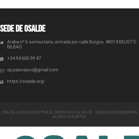
Sede de OSALDE
Araba nº 6 semisótano, entrada por calle Burgos. 48014 DEUSTO-
BILBAO
+34 94 600 99 47
op.paisvasco@gmail.com
https://osalde.org/
OSALDE | ASOCIACIÓN POR EL DERECHO A LA SALUD · OSASUN ESKUBIDEAREN
ALDEKO ELKARTEA