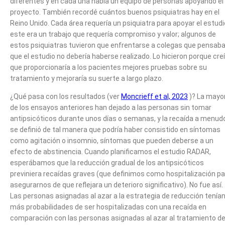
diferentes y en cada una había un equipo de personas apoyando el
proyecto. También recordé cuántos buenos psiquiatras hay en el
Reino Unido. Cada área requería un psiquiatra para apoyar el estudi
este era un trabajo que requería compromiso y valor; algunos de
estos psiquiatras tuvieron que enfrentarse a colegas que pensab
que el estudio no debería haberse realizado. Lo hicieron porque cre
que proporcionaría a los pacientes mejores pruebas sobre su
tratamiento y mejoraría su suerte a largo plazo.
¿Qué pasa con los resultados (ver
Moncrieff et al, 2023
)? La mayo
de los ensayos anteriores han dejado a las personas sin tomar
antipsicóticos durante unos días o semanas, y la recaída a menud
se definió de tal manera que podría haber consistido en síntomas
como agitación o insomnio, síntomas que pueden deberse a un
efecto de abstinencia. Cuando planificamos el estudio RADAR,
esperábamos que la reducción gradual de los antipsicóticos
previniera recaídas graves (que definimos como hospitalización pa
asegurarnos de que reflejara un deterioro significativo). No fue así.
Las personas asignadas al azar a la estrategia de reducción tenía
más probabilidades de ser hospitalizadas con una recaída en
comparación con las personas asignadas al azar al tratamiento d