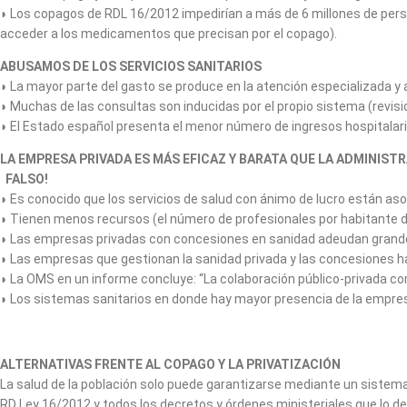
◗ Los copagos de RDL 16/2012 impedirían a más de 6 millones de perso
acceder a los medicamentos que precisan por el copago).
ABUSAMOS DE LOS SERVICIOS SA
◗ La mayor parte del gasto se produce en la atención especializada y 
◗ Muchas de las consultas son inducidas por el propio sistema (revisi
◗ El Estado español presenta el menor número de ingresos hospitalari
LA EMPRESA PRIVADA ES MÁS EFICAZ Y BARATA QUE LA ADMINIST
FALSO!
◗ Es conocido que los servicios de salud con ánimo de lucro están a
◗ Tienen menos recursos (el número de profesionales por habitante de 
◗ Las empresas privadas con concesiones en sanidad adeudan grand
◗ Las empresas que gestionan la sanidad privada y las concesiones h
◗ La OMS en un informe concluye: “La colaboración público-privada compli
◗ Los sistemas sanitarios en donde hay mayor presencia de la empres
ALTERNATIVAS FRENTE AL COPAGO Y LA PRIVATIZACIÓN
La salud de la población solo puede garantizarse mediante un sistema s
RD Ley 16/2012 y todos los decretos y órdenes ministeriales que lo de