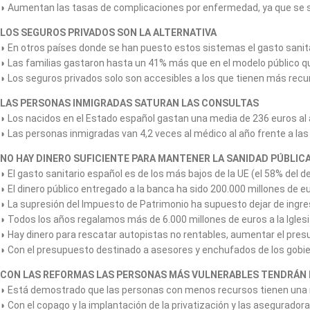
◗ Aumentan las tasas de complicaciones por enfermedad, ya que se 
LOS SEGUROS PRIVADOS SON LA AL
◗ En otros países donde se han puesto estos sistemas el gasto sanit
◗ Las familias gastaron hasta un 41% más que en el modelo público qu
◗ Los seguros privados solo son accesibles a los que tienen más recu
LAS PERSONAS INMIGRADAS SATURAN LA
◗ Los nacidos en el Estado español gastan una media de 236 euros al 
◗ Las personas inmigradas van 4,2 veces al médico al año frente a las 
NO HAY DINERO SUFICIENTE PARA MANTENER LA 
◗ El gasto sanitario español es de los más bajos de la UE (el 58% del d
◗ El dinero público entregado a la banca ha sido 200.000 millones de eu
◗ La supresión del Impuesto de Patrimonio ha supuesto dejar de ingre
◗ Todos los años regalamos más de 6.000 millones de euros a la Iglesi
◗ Hay dinero para rescatar autopistas no rentables, aumentar el pres
◗ Con el presupuesto destinado a asesores y enchufados de los gobie
CON LAS REFORMAS LAS PERSONAS MÁS VULNERABLES TE
◗ Está demostrado que las personas con menos recursos tienen una 
◗ Con el copago y la implantación de la privatización y las asegurado