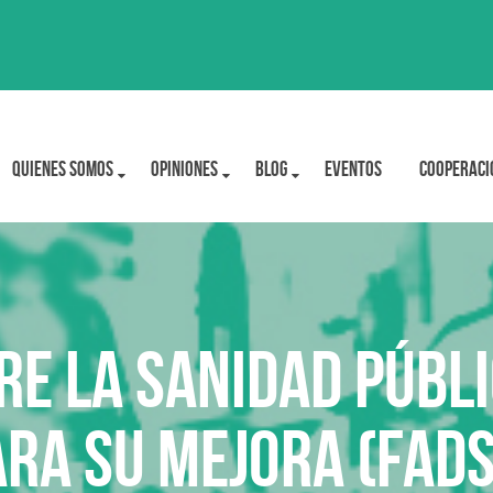
Quienes Somos
OPINIONES
BLOG
Eventos
Cooperaci
re la Sanidad Públi
ara su mejora (FADS