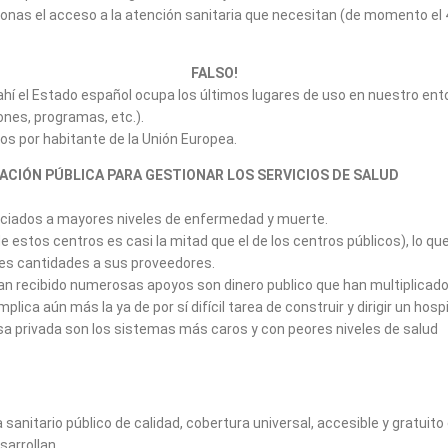
nas el acceso a la atención sanitaria que necesitan (de momento el 4
NITARIOS FALSO!
ahí el Estado español ocupa los últimos lugares de uso en nuestro ent
ones, programas, etc.).
os por habitante de la Unión Europea.
RACIÓN PÚBLICA PARA GESTIONAR LOS SERVICIOS
D
sociados a mayores niveles de enfermedad y muerte.
estos centros es casi la mitad que el de los centros públicos), lo que
es cantidades a sus proveedores.
an recibido numerosas apoyos son dinero publico que han multiplicado
ca aún más la ya de por sí difícil tarea de construir y dirigir un hospit
a privada son los sistemas más caros y con peores niveles de salud
anitario público de calidad, cobertura universal, accesible y gratuito 
sarrollan.