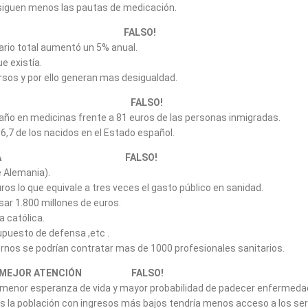
siguen menos las pautas de medicación.
TERNATIVA FALSO!
ario total aumentó un 5% anual.
e existía.
rsos y por ello generan mas desigualdad.
S CONSULTAS FALSO!
año en medicinas frente a 81 euros de las personas inmigradas.
6,7 de los nacidos en el Estado español.
SANIDAD PÚBLICA FALSO!
e Alemania).
ros lo que equivale a tres veces el gasto público en sanidad.
sar 1.800 millones de euros.
a católica.
upuesto de defensa ,etc .
rnos se podrían contratar mas de 1000 profesionales sanitarios.
NDRÁN MEJOR ATENCIÓN FALSO!
menor esperanza de vida y mayor probabilidad de padecer enfermeda
ras la población con ingresos más bajos tendría menos acceso a los ser