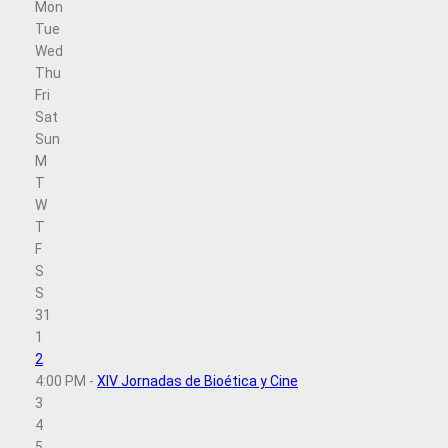
Mon
Tue
Wed
Thu
Fri
Sat
Sun
M
T
W
T
F
S
S
31
1
2
4:00 PM -
XIV Jornadas de Bioética y Cine
3
4
5