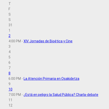
T
F
S
S
31
1
2
4:00 PM -
XIV Jornadas de Bioética y Cine
3
4
5
6
7
8
6:00 PM -
La Atención Primaria en Osakidetza
9
10
7:00 PM -
¿Está en peligro la Salud Pública? Charla-debate
11
12