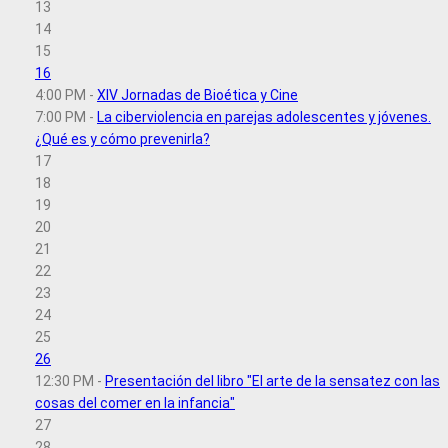
13
14
15
16
4:00 PM -
XIV Jornadas de Bioética y Cine
7:00 PM -
La ciberviolencia en parejas adolescentes y jóvenes.
¿Qué es y cómo prevenirla?
17
18
19
20
21
22
23
24
25
26
12:30 PM -
Presentación del libro "El arte de la sensatez con las
cosas del comer en la infancia"
27
28