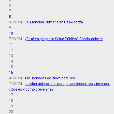
6
7
8
6:00 PM -
La Atención Primaria en Osakidetza
9
10
7:00 PM -
¿Está en peligro la Salud Pública? Charla-debate
11
12
13
14
15
16
4:00 PM -
XIV Jornadas de Bioética y Cine
7:00 PM -
La ciberviolencia en parejas adolescentes y jóvenes.
¿Qué es y cómo prevenirla?
17
18
19
20