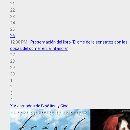
21
22
23
24
25
26
12:30 PM -
Presentación del libro "El arte de la sensatez con las
cosas del comer en la infancia"
27
28
29
30
1
2
3
4
XIV Jornadas de Bioética y Cine