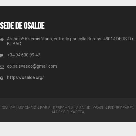
Sede de OSALDE
Araba nº 6 semisótano, entrada por calle Burgos. 48014 DEUSTO-
BILBAO
+34 94 600 99 47
op.paisvasco@gmail.com
https://osalde.org/
OSALDE | ASOCIACIÓN POR EL DERECHO A LA SALUD · OSASUN ESKUBIDEAREN
ALDEKO ELKARTEA