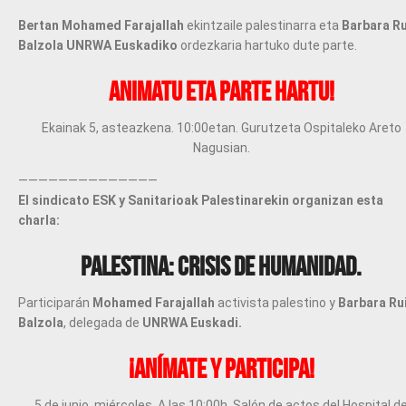
Bertan Mohamed Farajallah
ekintzaile palestinarra eta
Barbara Ru
Balzola UNRWA
Euskadiko
ordezkaria hartuko dute parte.
Animatu eta parte hartu!
Ekainak 5, asteazkena. 10:00etan. Gurutzeta Ospitaleko Areto
Nagusian.
——————————————
El sindicato ESK y Sanitarioak Palestinarekin organizan esta
charla:
PALESTINA: CRISIS DE HUMANIDAD.
Participarán
Mohamed Farajallah
activista palestino y
Barbara Ru
Balzola
, delegada de
UNRWA Euskadi.
¡Anímate y participa!
5 de junio, miércoles. A las 10:00h. Salón de actos del Hospital d