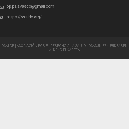
op.paisvasco@gmail.com
https://osalde.org/
OSALDE | ASOCIACIÓN POR EL DERECHO A LA SALUD · OSASUN ESKUBIDEAREN
ALDEKO ELKARTEA