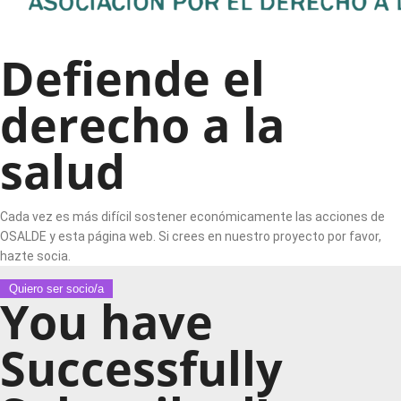
Defiende el
derecho a la
salud
Cada vez es más difícil sostener económicamente las acciones de
OSALDE y esta página web. Si crees en nuestro proyecto por favor,
hazte socia.
Quiero ser socio/a
You have
Successfully