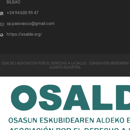
BILBAO
+34 94 600 99 47
op.paisvasco@gmail.com
https://osalde.org/
OSALDE | ASOCIACIÓN POR EL DERECHO A LA SALUD · OSASUN ESKUBIDEAREN
ALDEKO ELKARTEA