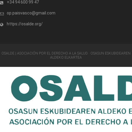
+34 94 600 99 47
op.paisvasco@gmail.com
https://osalde.org/
OSALDE | ASOCIACIÓN POR EL DERECHO A LA SALUD · OSASUN ESKUBIDEAREN
ALDEKO ELKARTEA