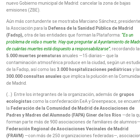
nuevo Gobierno municipal de Madrid: cancelar la zona de bajas
emisiones (ZBE).
Aún más contundente se mostraba Marciano Sánchez, presidente
la Asociación para la
Defensa de la Sanidad Pública de Madrid
(Fadsp),
otra de las entidades que forman la Plataforma:
“Es un
problema de vida o muerte. Hay que preguntar al Ayuntamiento de Madr
de cuántas muertes está dispuesto a responsabilizarse”
,
recordando la
5.000 muertes prematuras
anuales —15 diarias— que la
contaminación atmosférica produce en la ciudad, según un estudi
de la Fadsp, así como las
3.000 hospitalizaciones pediátricas
y la
300.000 consultas anuales
que implica la polución en la Comunida
de Madrid.
(…) Entre los integrantes de la organización, además de
grupos
ecologistas
como la confederación EeA y Greenpeace, se encuen
la
Federación de la Comunidad de Madrid de Asociaciones de
Padres y Madres del Alumnado (FAPA) Giner de los Ríos
—de la q
forman parte más de 900 asociaciones de familiares de alumnos—,
Federación Regional de Asociaciones Vecinales de Madrid
(FRAVM)
—con más de 250 organizaciones federadas—, asociacio