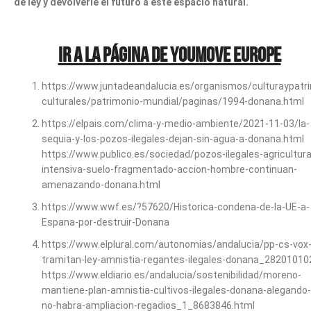
de ley y devolverle el futuro a este espacio natural.
IR A LA PÁGINA DE YOUMOVE EUROPE
https://www.juntadeandalucia.es/organismos/culturaypatri
culturales/patrimonio-mundial/paginas/1994-donana.html
https://elpais.com/clima-y-medio-ambiente/2021-11-03/la-
sequia-y-los-pozos-ilegales-dejan-sin-agua-a-donana.html
https://www.publico.es/sociedad/pozos-ilegales-agricultura
intensiva-suelo-fragmentado-accion-hombre-continuan-
amenazando-donana.html
https://www.wwf.es/?57620/Historica-condena-de-la-UE-a-
Espana-por-destruir-Donana
https://www.elplural.com/autonomias/andalucia/pp-cs-vox
tramitan-ley-amnistia-regantes-ilegales-donana_28201010
https://www.eldiario.es/andalucia/sostenibilidad/moreno-
mantiene-plan-amnistia-cultivos-ilegales-donana-alegando-
no-habra-ampliacion-regadios_1_8683846.html