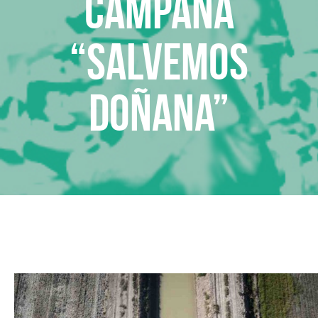
Campaña
“Salvemos
Doñana”