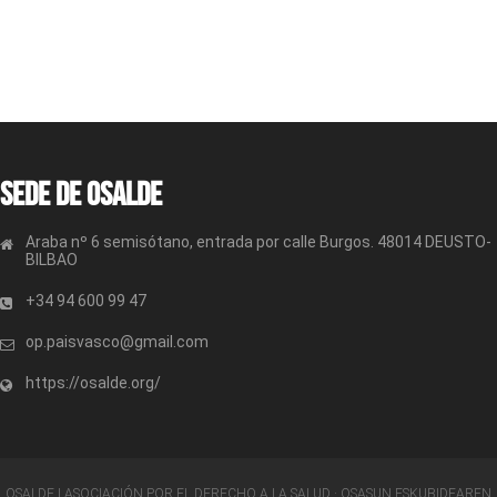
Sede de OSALDE
Araba nº 6 semisótano, entrada por calle Burgos. 48014 DEUSTO-
BILBAO
+34 94 600 99 47
op.paisvasco@gmail.com
https://osalde.org/
OSALDE | ASOCIACIÓN POR EL DERECHO A LA SALUD · OSASUN ESKUBIDEAREN