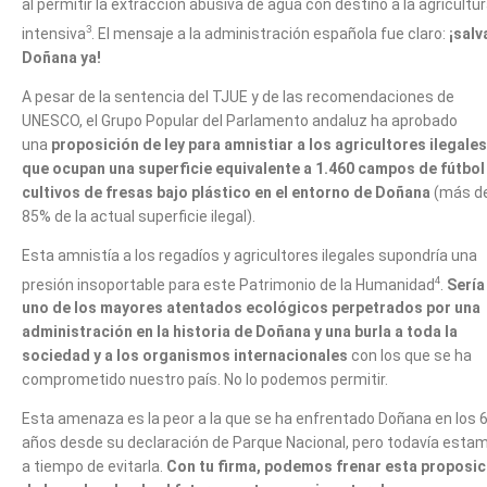
al permitir la extracción abusiva de agua con destino a la agricultu
3
intensiva
. El mensaje a la administración española fue claro:
¡salv
Doñana ya!
A pesar de la sentencia del TJUE y de las recomendaciones de
UNESCO, el Grupo Popular del Parlamento andaluz ha aprobado
una
proposición de ley para amnistiar a los agricultores ilegales
que ocupan una superficie equivalente a 1.460 campos de fútbol
cultivos de fresas bajo plástico en el entorno de Doñana
(más de
85% de la actual superficie ilegal).
Esta amnistía a los regadíos y agricultores ilegales supondría una
4
presión insoportable para este Patrimonio de la Humanidad
.
Sería
uno de los mayores atentados ecológicos perpetrados por una
administración en la historia de Doñana y una burla a toda la
sociedad y a los organismos internacionales
con los que se ha
comprometido nuestro país. No lo podemos permitir.
Esta amenaza es la peor a la que se ha enfrentado Doñana en los 
años desde su declaración de Parque Nacional, pero todavía esta
a tiempo de evitarla.
Con tu firma, podemos frenar esta proposic