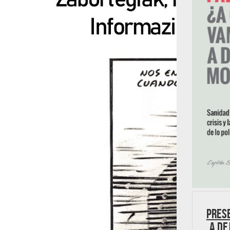
Prese
a de