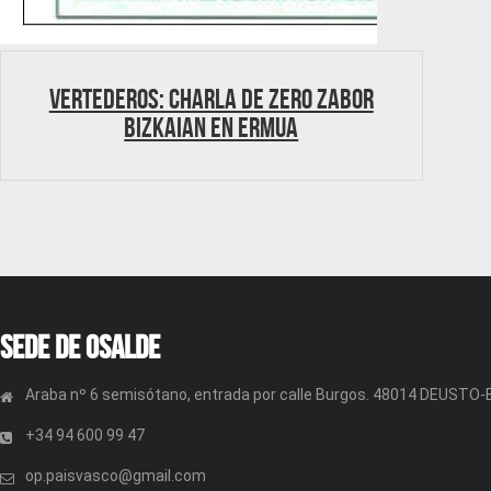
Vertederos: Charla de Zero Zabor
Bizkaian en Ermua
Sede de OSALDE
Araba nº 6 semisótano, entrada por calle Burgos. 48014 DEUSTO
+34 94 600 99 47
op.paisvasco@gmail.com