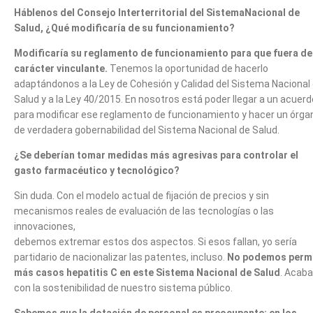
Háblenos del Consejo Interterritorial del SistemaNacional de
Salud, ¿Qué modificaría de su funcionamiento?
Modificaría su reglamento de funcionamiento para que fuera de
carácter vinculante.
Tenemos la oportunidad de hacerlo
adaptándonos a la Ley de Cohesión y Calidad del Sistema Nacional
Salud y a la Ley 40/2015. En nosotros está poder llegar a un acuerd
para modificar ese reglamento de funcionamiento y hacer un órga
de verdadera gobernabilidad del Sistema Nacional de Salud.
¿Se deberían tomar medidas más agresivas para controlar el
gasto farmacéutico y tecnológico?
Sin duda. Con el modelo actual de fijación de precios y sin
mecanismos reales de evaluación de las tecnologías o las
innovaciones,
debemos extremar estos dos aspectos. Si esos fallan, yo sería
partidario de nacionalizar las patentes, incluso.
No podemos permi
más casos hepatitis C en este Sistema Nacional de Salud
. Acaba
con la sostenibilidad de nuestro sistema público.
Sabemos que la dotación de personal es preocupante: en los