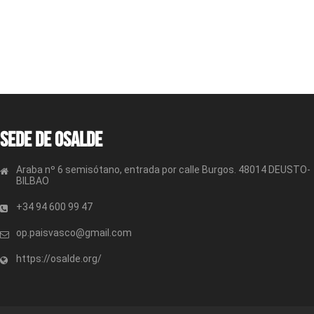
Sede de OSALDE
Araba nº 6 semisótano, entrada por calle Burgos. 48014 DEUSTO-
BILBAO
+34 94 600 99 47
op.paisvasco@gmail.com
https://osalde.org/