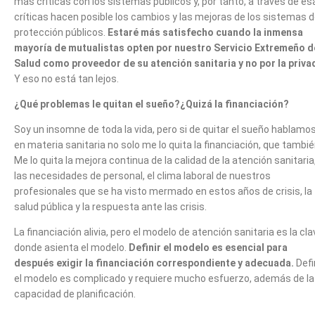
más críticas con los sistemas públicos y, por tanto, a través de es
críticas hacen posible los cambios y las mejoras de los sistemas 
protección públicos.
Estaré más satisfecho cuando la inmensa
mayoría de mutualistas opten por nuestro Servicio Extremeño d
Salud como
proveedor de su atención sanitaria y no por la priva
Y eso no está tan lejos.
¿Qué problemas le quitan el sueño?¿Quizá la financiación?
Soy un insomne de toda la vida, pero si de quitar el sueño hablamos
en materia sanitaria no solo me lo quita la financiación, que tambié
Me lo quita la mejora continua de la calidad de la atención sanitaria
las necesidades de personal, el clima laboral de nuestros
profesionales que se ha visto mermado en estos años de crisis, la
salud pública y la respuesta ante las crisis.
La financiación alivia, pero el modelo de atención sanitaria es la cla
donde asienta el modelo.
Definir el modelo es esencial para
después exigir la financiación correspondiente y adecuada.
Defi
el modelo es complicado y requiere mucho esfuerzo, además de la
capacidad de planificación.