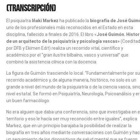
(Transcripción)
El psiquiatra
Iñaki Markez
ha publicado la
biografía de José Guim
uno de los profesionales más reconocidos en el Estado en esta
disciplina, fallecido a finales de 2016. El libro «
José Guimón. Histor
de un arquitecto de la psiquiatría y psicología vascas»
(Coedita
por DFB y Ekimen Edit) realiza un recorrido vital, científico y
académico por el “gran ilustre bilbaíno, vasco y universal” que
combinó la asistencia clínica con la docencia.
La figura de Guimón trasciende lo local. “Fundamentalmente por su
recorrido académico y, de alguna manera, histórico, no solo es un
grande a nivel del mundo de la psiquiatría o de la ciencia vasca, sin
nivel estatal. Se formó en Psiquiatría, Neurología, Psicoanálisis y e
un buen farmacólogo.
No era alguien que daba una conferencia, sino que investigaba en 
territorio y eso le hacía ser muy reconocido entre iguales”, explica
Markez, que en un principio barajaba la posibilidad de realizar la
biografía en tres años mediante conversaciones con Guimón y hac
un seguimiento de los dispositivos de salud mental que se fueron