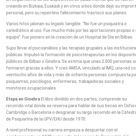
creando en Bizkaia, Euskadi y en otros sitios donde dejó su impron
personal, pero su repentino fallecimiento trastocó sus planes.
Varios hitos jalonan su legado tangible. “No fue un psiquiatra o
catedrático al uso. Fue mucho más por las aportaciones propias o
equipo”. Fue pionero en la creación de un Hospital de Día en Bilbao.
Supo llevar el psicoanálisis y las terapias grupales a las institucion
públicas. Impulsó la formación de psicoterapeutas en los dispositi
públicos de Bilbao o Ginebra. Se estima que unas 2.000 personas s
formaron gracias a ellos. Y creó AMSA, vinculado al IMQ, una red c
veintiocho años de vida y más de ochenta personas compuesta po
psiquiatras, psicólogos, enfermeras, trabajadoras sociales y
monitores ocupacionales.
Etapa en Ginebra
El libro dividido en dos partes, comprende su
recorrido vital donde se reserva para hablar de sus becas en Oxfor
Cambridge o Barcelona o desgranar su largo recorrido en la Cátedr
de Psiquiatría de la UPV/EHU desde 1970.
A nivel profesional su carrera empieza a despuntar con el