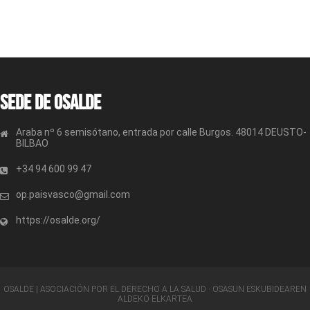
Sede de OSALDE
Araba nº 6 semisótano, entrada por calle Burgos. 48014 DEUSTO-
BILBAO
+34 94 600 99 47
op.paisvasco@gmail.com
https://osalde.org/
OSALDE | ASOCIACIÓN POR EL DERECHO A LA SALUD · OSASUN ESKUBIDEAREN
ALDEKO ELKARTEA