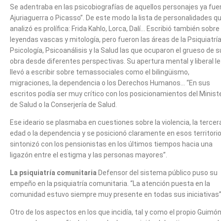
Se adentraba en las psicobiografías de aquellos personajes ya fue
Ajuriaguerra o Picasso”. De este modo la lista de personalidades q
analizó es prolífica: Frida Kahlo, Lorca, Dalí… Escribió también sobre
leyendas vascas y mitología, pero fueron las áreas de la Psiquiatría
Psicología, Psicoanálisis y la Salud las que ocuparon el grueso de s
obra desde diferentes perspectivas. Su apertura mental y liberal le
llevó a escribir sobre temassociales como el bilingüismo,
migraciones, la dependencia o los Derechos Humanos… “En sus
escritos podía ser muy crítico con los posicionamientos del Minist
de Salud o la Conserjería de Salud.
Ese ideario se plasmaba en cuestiones sobre la violencia, la tercer
edad o la dependencia y se posicionó claramente en esos territorio
sintonizó con los pensionistas en los últimos tiempos hacia una
ligazón entre el estigma y las personas mayores”.
La psiquiatría comunitaria
Defensor del sistema público puso su
empeño en la psiquiatría comunitaria. “La atención puesta en la
comunidad estuvo siempre muy presente en todas sus iniciativas”
Otro de los aspectos en los que incidía, tal y como el propio Guimó