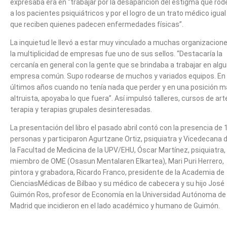
expresaba era en “trabajar por la desaparición del estigma que rod
a los pacientes psiquiátricos y por el logro de un trato médico igual 
que reciben quienes padecen enfermedades físicas”.
La inquietud le llevó a estar muy vinculado a muchas organizacione
la multiplicidad de empresas fue uno de sus sellos. “Destacaría la
cercanía en general con la gente que se brindaba a trabajar en alg
empresa común. Supo rodearse de muchos y variados equipos. En 
últimos años cuando no tenía nada que perder y en una posición 
altruista, apoyaba lo que fuera”. Así impulsó talleres, cursos de art
terapia y terapias grupales desinteresadas.
La presentación del libro el pasado abril contó con la presencia de 
personas y participaron Agurtzane Ortiz, psiquiatra y Vicedecana 
la Facultad de Medicina de la UPV/EHU, Óscar Martínez, psiquiatra,
miembro de OME (Osasun Mentalaren Elkartea), Mari Puri Herrero,
pintora y grabadora, Ricardo Franco, presidente de la Academia de
CienciasMédicas de Bilbao y su médico de cabecera y su hijo José
Guimón Ros, profesor de Economía en la Universidad Autónoma de
Madrid que incidieron en el lado académico y humano de Guimón.