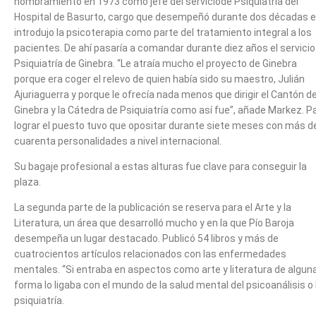
nombramiento en 1973 como jefe del serviciode Psiquiatría del
Hospital de Basurto, cargo que desempeñó durante dos décadas e
introdujo la psicoterapia como parte del tratamiento integral a los
pacientes. De ahí pasaría a comandar durante diez años el servicio
Psiquiatría de Ginebra. “Le atraía mucho el proyecto de Ginebra
porque era coger el relevo de quien había sido su maestro, Julián
Ajuriaguerra y porque le ofrecía nada menos que dirigir el Cantón d
Ginebra y la Cátedra de Psiquiatría como así fue”, añade Markez. P
lograr el puesto tuvo que opositar durante siete meses con más d
cuarenta personalidades a nivel internacional.
Su bagaje profesional a estas alturas fue clave para conseguir la
plaza.
La segunda parte de la publicación se reserva para el Arte y la
Literatura, un área que desarrolló mucho y en la que Pío Baroja
desempeña un lugar destacado. Publicó 54 libros y más de
cuatrocientos artículos relacionados con las enfermedades
mentales. “Si entraba en aspectos como arte y literatura de algun
forma lo ligaba con el mundo de la salud mental del psicoanálisis o 
psiquiatría.