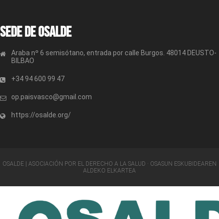
Sede de OSALDE
Araba nº 6 semisótano, entrada por calle Burgos. 48014 DEUSTO-
BILBAO
+34 94 600 99 47
op.paisvasco@gmail.com
https://osalde.org/
OSALDE | ASOCIACIÓN POR EL DERECHO A LA SALUD · OSASUN ESKUBIDEAREN
ALDEKO ELKARTEA