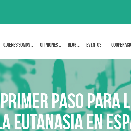
Quienes Somos
OPINIONES
BLOG
Eventos
Cooperaci
 primer paso para 
la eutanasia en Es