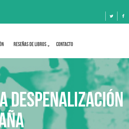
ón
Reseñas de libros
Contacto
la despenalización
paña