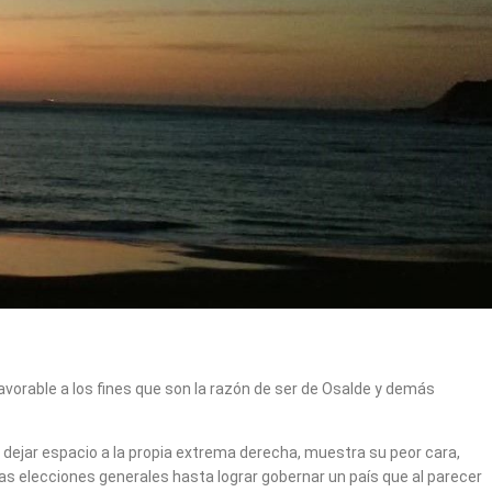
favorable a los fines que son la razón de ser de Osalde y demás
n dejar espacio a la propia extrema derecha, muestra su peor cara,
las elecciones generales hasta lograr gobernar un país que al parecer