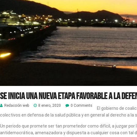
Se inicia una nueva etapa favorable a la Defe
Redacción web
8 enero, 2020
0 Comments
El gobierno de coali
colectivos en defensa de la salud pública y en general al derecho a la 
Un periodo que promete ser tan prometedor como difícil, a juzgar por 
antidemocrática, amenazadora y dispuesta a cualquier cosa con tal de 