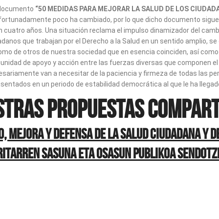
el documento
“50 MEDIDAS PARA MEJORAR LA SALUD DE LOS CIUDADA
fortunadamente poco ha cambiado, por lo que dicho documento sigue s
en cuatro años. Una situación reclama el impulso dinamizador del cam
danos que trabajan por el Derecho a la Salud en un sentido amplio, se 
mo de otros de nuestra sociedad que en esencia coinciden, así como 
a unidad de apoyo y acción entre las fuerzas diversas que componen el
cesariamente van a necesitar de la paciencia y firmeza de todas las 
 asentados en un periodo de estabilidad democrática al que le ha lle
STRAS PROPUESTAS COMPART
 mejora y defensa de la salud ciudadana y de
ritarren sasuna eta osasun publikoa sendot