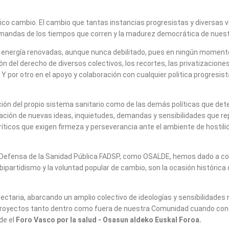
co cambio. El cambio que tantas instancias progresistas y diversas vi
mandas de los tiempos que corren y la madurez democrática de nuest
 energía renovadas, aunque nunca debilitado, pues en ningún momento
ón del derecho de diversos colectivos, los recortes, las privatizacio
 Y por otro en el apoyo y colaboración con cualquier politica progresi
ón del propio sistema sanitario como de las demás políticas que deter
ción de nuevas ideas, inquietudes, demandas y sensibilidades que r
íticos que exigen firmeza y perseverancia ante el ambiente de hosti
efensa de la Sanidad Pública FADSP, como OSALDE, hemos dado a conoce
ipartidismo y la voluntad popular de cambio, son la ocasión histórica
ectaria, abarcando un amplio colectivo de ideologías y sensibilidades
royectos tanto dentro como fuera de nuestra Comunidad cuando confluí
de el
Foro Vasco por la salud ‐ Osasun aldeko Euskal Foroa.