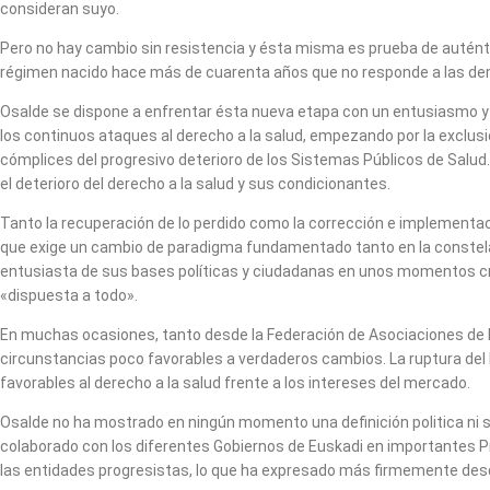
consideran suyo.
Pero no hay cambio sin resistencia y ésta misma es prueba de auténti
régimen nacido hace más de cuarenta años que no responde a las de
Osalde se dispone a enfrentar ésta nueva etapa con un entusiasmo y
los continuos ataques al derecho a la salud, empezando por la exclusi
cómplices del progresivo deterioro de los Sistemas Públicos de Salud.
el deterioro del derecho a la salud y sus condicionantes.
Tanto la recuperación de lo perdido como la corrección e implementaci
que exige un cambio de paradigma fundamentado tanto en la constela
entusiasta de sus bases políticas y ciudadanas en unos momentos cr
«dispuesta a todo».
En muchas ocasiones, tanto desde la Federación de Asociaciones de D
circunstancias poco favorables a verdaderos cambios. La ruptura del b
favorables al derecho a la salud frente a los intereses del mercado.
Osalde no ha mostrado en ningún momento una definición politica ni s
colaborado con los diferentes Gobiernos de Euskadi en importantes P
las entidades progresistas, lo que ha expresado más firmemente des