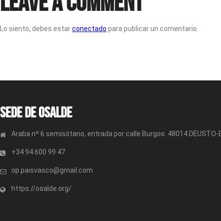
Leave a Comment
Lo siento, debes estar
conectado
para publicar un comentario.
Sede de OSALDE
Araba nº 6 semisótano, entrada por calle Burgos. 48014 DEUSTO
+34 94 600 99 47
op.paisvasco@gmail.com
https://osalde.org/