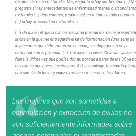
de ojos claros en mi familia. Me pregunta si hay gente rubia. (…) M
pregunta si hay antecedentes de enfermedad mental o alcoholism
mi familia (…) depresiones, y casos así, en tu familia más cercana»
(…) si hay obesidad en mi familia…»
(…)
«El día en el que la clínica me llama porque no me he presentad
la cita en la que me entregarán el kit de hormonación (una serie de
inyecciones que debo ponerme en casa), les digo que no voy a
continuar con el proceso. (…) me dicen: «Tienes 33 años. Quizás e
fuera la última vez que podías donar, porque a partir de los 35 ya n
hay clínica que quiera tus óvulos». Así, a lo salvaje, buscando plant
una semilla de terror y vejez ovárica en mi cerebro treintañero.
Las mujeres que son sometidas a
estimulación y extracción de óvulos no
son suficientemente informadas sobre
riesgos potenciales ni monitorizadas