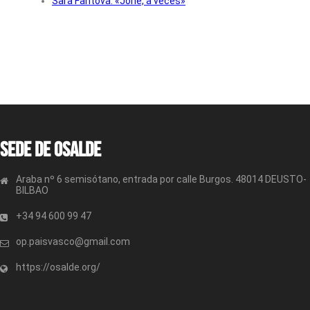
Sara Fantova: «Jone, a veces»
Sede de OSALDE
Araba nº 6 semisótano, entrada por calle Burgos. 48014 DEUSTO-
BILBAO
+34 94 600 99 47
op.paisvasco@gmail.com
https://osalde.org/