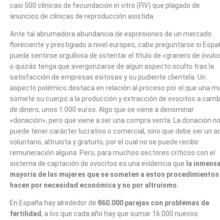
casi 500 clínicas de fecundación in vitro (FIV) que plagado de
anuncios de clínicas de reproducción asistida.
Ante tal abrumadora abundancia de expresiones de un mercado
floreciente y prestigiado a nivel europeo, cabe preguntarse si Esp
puede sentirse orgullosa de ostentar el título de «granero de óvulo
o quizás tenga que avergonzarse de algún aspecto oculto tras la
satisfacción de empresas exitosas y su pudiente clientela. Un
aspecto polémico destaca en relación al proceso por el que una m
somete su cuerpo a la producción y extracción de ovocitos a camb
de dinero, unos 1.000 euros. Algo que se viene a denominar
«donación», pero que viene a ser una compra venta. La donación n
puede tener carácter lucrativo o comercial, sino que debe ser un a
voluntario, altruista y gratuito, por el cual no se puede recibir
remuneración alguna. Pero, para muchos sectores críticos con el
sistema de captación de ovocitos es una evidencia que
la inmens
mayoría de las mujeres que se someten a estos procedimientos 
hacen por necesidad económica y no por altruísmo.
En España hay alrededor de
860.000 parejas con problemas de
fertilidad
, a los que cada año hay que sumar 16.000 nuevos