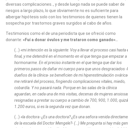
diversas complicaciones.., y desde luego nada se puede saber de
riesgos a largo plazo, lo que obviamente no es suficiente para
albergar hipótesis solo con los testimonios de quienes tienen la
sospecha por trastornos graves surgidos al cabo de años.
Testimonios como el de una periodista que se ofreció como
donante:
«Fuí a donar óvulos y me trataron como ganado»..
(…)
«mi intención es la siguiente: Voy a llevar el proceso casi hasta 
final, y me detendré en el momento en el que tenga que empezar a
hormonarme. En el preciso instante en el que tenga que dar los
primeros pasos de dañar mi cuerpo para que unos desgraciados -
dueños de la clínica- se beneficien de mi hiperestimulación ovárica-
me retiraré del proceso, fingiendo complicaciones vitales, miedo,
cobardía. Y no pasará nada. Porque en las salas de la clínica
aguardan, en cada una de mis visitas, decenas de mujeres ansiosa
resignadas a prestar su cuerpo a cambio de 700, 900, 1.000, quiz
1.200 euros, si es la segunda vez que donan.
(…)
«la doctora -¿Es una doctora? ¿Es una señora venida directame
de la escuela del Doctor Mengele?- (…) Me pregunta si hay más gen