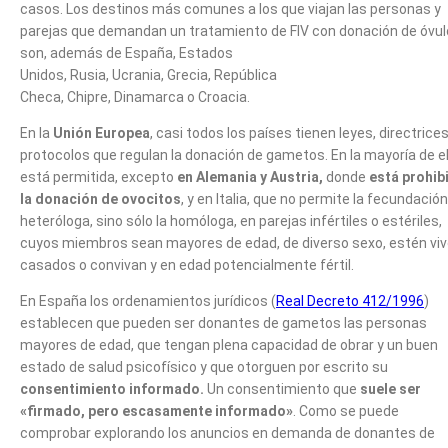
casos. Los destinos más comunes a los que viajan las personas y
parejas que demandan un tratamiento de FIV con donación de óvu
son, además de España, Estados
Unidos, Rusia, Ucrania, Grecia, República
Checa, Chipre, Dinamarca o Croacia.
En la
Unión Europea
, casi todos los países tienen leyes, directrices
protocolos que regulan la donación de gametos. En la mayoría de e
está permitida, excepto
en Alemania y Austria,
donde
está prohib
la donación de ovocitos
, y en Italia, que no permite la fecundación
heteróloga, sino sólo la homóloga, en parejas infértiles o estériles,
cuyos miembros sean mayores de edad, de diverso sexo, estén viv
casados o convivan y en edad potencialmente fértil.
En España los ordenamientos jurídicos (
Real Decreto 412/1996
)
establecen que pueden ser donantes de gametos las personas
mayores de edad, que tengan plena capacidad de obrar y un buen
estado de salud psicofísico y que otorguen por escrito su
consentimiento informado.
Un consentimiento que
suele ser
«firmado, pero escasamente informado»
. Como se puede
comprobar explorando los anuncios en demanda de donantes de