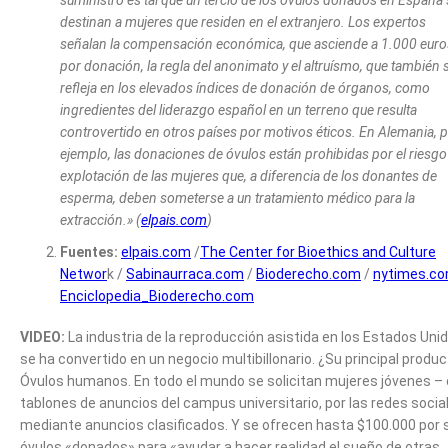
suministro es tal que un tercio de los óvulos donados en España 
destinan a mujeres que residen en el extranjero. Los expertos
señalan la compensación económica, que asciende a 1.000 euro
por donación, la regla del anonimato y el altruísmo, que también 
refleja en los elevados índices de donación de órganos, como
ingredientes del liderazgo español en un terreno que resulta
controvertido en otros países por motivos éticos. En Alemania, 
ejemplo, las donaciones de óvulos están prohibidas por el riesgo
explotación de las mujeres que, a diferencia de los donantes de
esperma, deben someterse a un tratamiento médico para la
extracción.» (
elpais.com
)
Fuentes:
elpais.com
/
The Center for Bioethics and Culture
Networ
k /
Sabinaurraca.com
/
Bioderecho.com
/
nytimes.c
Enciclopedia_Bioderecho.com
VIDEO:
La industria de la reproducción asistida en los Estados Uni
se ha convertido en un negocio multibillonario. ¿Su principal produ
Óvulos humanos. En todo el mundo se solicitan mujeres jóvenes –
tablones de anuncios del campus universitario, por las redes socia
mediante anuncios clasificados. Y se ofrecen hasta $100.000 por 
óvulos «donados» para «ayudar a hacer realidad el sueño de otras