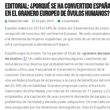
Editorial: ¿Porqué se ha convertido Españ
en el granero europeo de óvulos humanos?
Redacción web
24 julio, 2019
0 Comments
España realizó en 2014 el 54% de todos los tratamientos de ciclos
recepción de ovocitos del continente Europeo. No solo respondien
a la demanda de mujeres españolas, ya que más de un tercio de e
cifra corresponde a demanda extranjera.
España exporta óvulos. Se ha ganado el título de «
granero europe
de óvulos
«(
1
). Un calificativo que plantea algunas cuestiones de
naturaleza muy diversa que probablemente están necesitadas de
análisis crítico que trascienda el tratamiento hegemónico de la
cuestión. Destaca sobre todo el mercado de la reproducción asisti
una verdadera burbuja de empresas a la caza de beneficios del or
del 25-30% de rentabilidad. Grandes empresas como el Instituto
Valenciano de Infertilidad, con más de 65 clínicas en 11 países y 2.
empleados, a la captación de una creciente demanda de parejas c
problemas de fertilidad y elevado poder adquisitivo. Un mercado en
alza asegurado por las dinámicas demográficas. Solo en España h