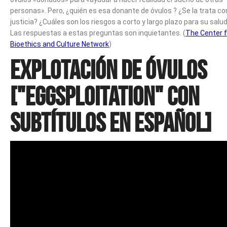
personas». Pero, ¿quién es esa donante de óvulos ? ¿Se la trata co
justicia? ¿Cuáles son los riesgos a corto y largo plazo para su salu
Las respuestas a estas preguntas son inquietantes. (
The Center f
Bioethics and Culture Network
)
Explotación de óvulos
["Eggsploitation" con
subtítulos en español]