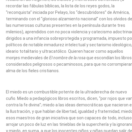
recordar las fábulas bíblicas, la lista de los reyes godos, la
“reconquista” iniciada por Pelayo, los “descubridores” de América,
terminando con el “glorioso alzamiento nacional” con los olvidos d
las numerosas culturas presentes en la península durante tres
milenios), aprendidos con no poca violencia y catecismo adoctrina
dirigidos a una infancia sobreprotegida y programada, impuesto po
políticos de notable inmadurez intelectual y sectarismo ideológico
ideario totalitario y ultracatólico. Quieren hacer como aquellos
monjes medievales de
El nombre de la rosa
que escondían los libros
considerados peligrosos o pecaminosos, para que no corrompieran
alma de los fieles cristianos.
El miedo es un combustible potente de la ultraderecha de nuevo
cuño. Miedo a pedagógicos libros escritos, dicen, “por rojos que va
contra la fe divina”; miedo a las ideas democráticas que nacieron 
la Ilustración, y que hablan de libertad, igualdad y fraternidad; mied
esos maestros de gran iniciativa que son capaces de todo, incluso
arrojar un poco de luz en las tinieblas de la superchería y la ignoranc
y miedo, en suma, a que los inocentes niños y niñas puedan salir d