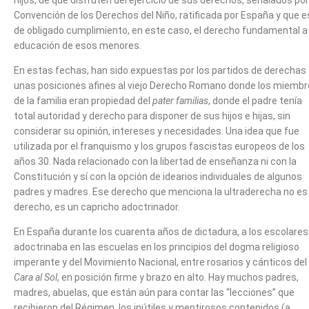
Convención de los Derechos del Niño, ratificada por España y que e
de obligado cumplimiento, en este caso, el derecho fundamental a 
educación de esos menores.
En estas fechas, han sido expuestas por los partidos de derechas
unas posiciones afines al viejo Derecho Romano donde los miemb
de la familia eran propiedad del
pater familias
, donde el padre tenía
total autoridad y derecho para disponer de sus hijos e hijas, sin
considerar su opinión, intereses y necesidades. Una idea que fue
utilizada por el franquismo y los grupos fascistas europeos de los
años 30. Nada relacionado con la libertad de enseñanza ni con la
Constitución y sí con la opción de idearios individuales de algunos
padres y madres. Ese derecho que menciona la ultraderecha no es
derecho, es un capricho adoctrinador.
En España durante los cuarenta años de dictadura, a los escolares
adoctrinaba en las escuelas en los principios del dogma religioso
imperante y del Movimiento Nacional, entre rosarios y cánticos del
Cara al Sol
, en posición firme y brazo en alto. Hay muchos padres,
madres, abuelas, que están aún para contar las “lecciones” que
recibieron del Régimen, los inútiles y mentirosos contenidos (a