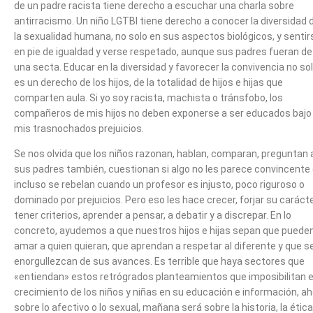
de un padre racista tiene derecho a escuchar una charla sobre
antirracismo. Un niño LGTBI tiene derecho a conocer la diversidad 
la sexualidad humana, no solo en sus aspectos biológicos, y sentir
en pie de igualdad y verse respetado, aunque sus padres fueran de
una secta. Educar en la diversidad y favorecer la convivencia no so
es un derecho de los hijos, de la totalidad de hijos e hijas que
comparten aula. Si yo soy racista, machista o tránsfobo, los
compañeros de mis hijos no deben exponerse a ser educados bajo
mis trasnochados prejuicios.
Se nos olvida que los niños razonan, hablan, comparan, preguntan 
sus padres también, cuestionan si algo no les parece convincente
incluso se rebelan cuando un profesor es injusto, poco riguroso o
dominado por prejuicios. Pero eso les hace crecer, forjar su carácte
tener criterios, aprender a pensar, a debatir y a discrepar. En lo
concreto, ayudemos a que nuestros hijos e hijas sepan que puede
amar a quien quieran, que aprendan a respetar al diferente y que s
enorgullezcan de sus avances. Es terrible que haya sectores que
«entiendan» estos retrógrados planteamientos que imposibilitan e
crecimiento de los niños y niñas en su educación e información, a
sobre lo afectivo o lo sexual, mañana será sobre la historia, la ética,