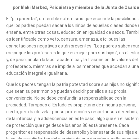
por Iñaki Márkez, Psiquiatra y miembro de la Junta de Osalde
El “pin parental”, un terrible eufemismo que esconde la posibilidad 
que los padres puedan sacar a los niños de aquellas clases donde 
enseña, entre otras cosas, educación en igualdad de sexos. Tamb
es identificable como veto, censura, amenaza, etc. pues las
connotaciones negativas están presentes. “Los padres saben mu
mejor que los profesores lo que es mejor para sus hijos”, es el esl
y, de paso, anulan la labor académica y la trasmisión de valores del
profesorado, mientras se impide a los menores que accedan a una
educación integral e igualitaria.
Que los padres tengan la patria potestad sobre sus hijos no signifi
que sean su patrimonio y puedan decidir por ellos a su propia
conveniencia. No se debe confundir la responsabilidad con la
propiedad. Tampoco el Estado es propietario de ninguna persona,
cierto, pero ha de velar por su protección y respetar sus derechos, 
de la infancia y la adolescencia en este caso, algo que en el siste
de protección que rige desde los años 80 está presente. Cada
progenitor es responsable del desarrollo y bienestar de sus hijas e
hijos, de que disfruten del ejercicio de sus derechos, señalados por