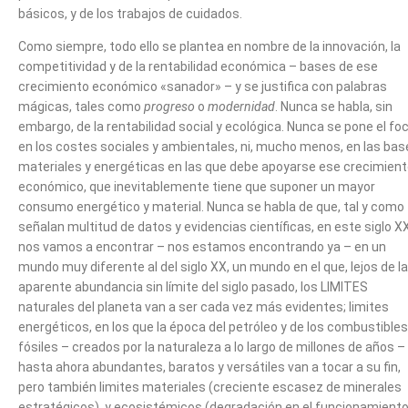
básicos, y de los trabajos de cuidados.
Como siempre, todo ello se plantea en nombre de la innovación, la
competitividad y de la rentabilidad económica – bases de ese
crecimiento económico «sanador» – y se justifica con palabras
mágicas, tales como
progreso
o
modernidad
. Nunca se habla, sin
embargo, de la rentabilidad social y ecológica. Nunca se pone el fo
en los costes sociales y ambientales, ni, mucho menos, en las bas
materiales y energéticas en las que debe apoyarse ese crecimien
económico, que inevitablemente tiene que suponer un mayor
consumo energético y material. Nunca se habla de que, tal y como
señalan multitud de datos y evidencias científicas, en este siglo XX
nos vamos a encontrar – nos estamos encontrando ya – en un
mundo muy diferente al del siglo XX, un mundo en el que, lejos de la
aparente abundancia sin límite del siglo pasado, los LIMITES
naturales del planeta van a ser cada vez más evidentes; limites
energéticos, en los que la época del petróleo y de los combustibles
fósiles – creados por la naturaleza a lo largo de millones de años –
hasta ahora abundantes, baratos y versátiles van a tocar a su fin,
pero también limites materiales (creciente escasez de minerales
estratégicos), y ecosistémicos (degradación en el funcionamient