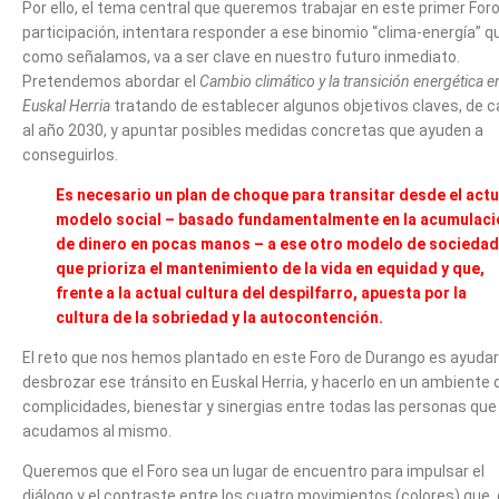
Por ello, el tema central que queremos trabajar en este primer For
participación, intentara responder a ese binomio “clima-energía” q
como señalamos, va a ser clave en nuestro futuro inmediato.
Pretendemos abordar el
Cambio climático y la transición energética e
Euskal Herria
tratando de establecer algunos objetivos claves, de c
al año 2030, y apuntar posibles medidas concretas que ayuden a
conseguirlos.
Es necesario un plan de choque para transitar desde el actu
modelo social – basado fundamentalmente en la acumulaci
de dinero en pocas manos – a ese otro modelo de sociedad
que prioriza el mantenimiento de la vida en equidad y que,
frente a la actual cultura del despilfarro, apuesta por la
cultura de la sobriedad y la autocontención.
El reto que nos hemos plantado en este Foro de Durango es ayudar
desbrozar ese tránsito en Euskal Herria, y hacerlo en un ambiente 
complicidades, bienestar y sinergias entre todas las personas que
acudamos al mismo.
Queremos que el Foro sea un lugar de encuentro para impulsar el
diálogo y el contraste entre los cuatro movimientos (colores) que,