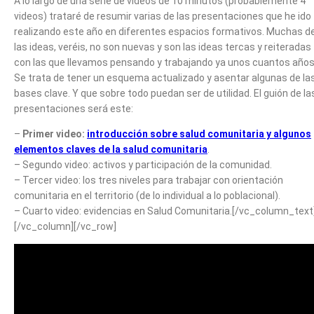
A lo largo de una serie de videos de 10 minutos (probablemente 4
videos) trataré de resumir varias de las presentaciones que he ido
realizando este año en diferentes espacios formativos. Muchas d
las ideas, veréis, no son nuevas y son las ideas tercas y reiteradas
con las que llevamos pensando y trabajando ya unos cuantos años
Se trata de tener un esquema actualizado y asentar algunas de la
bases clave. Y que sobre todo puedan ser de utilidad. El guión de la
presentaciones será este:
–
Primer video:
introducción sobre salud comunitaria y algunos
elementos claves de la salud comunitaria
.
– Segundo video: activos y participación de la comunidad.
– Tercer video: los tres niveles para trabajar con orientación
comunitaria en el territorio (de lo individual a lo poblacional).
– Cuarto video: evidencias en Salud Comunitaria.[/vc_column_text
[/vc_column][/vc_row]