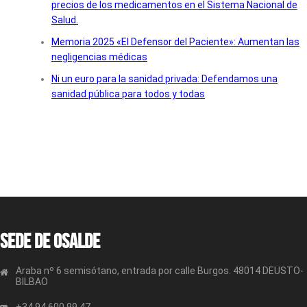
precios de los medicamentos en el Sistema Nacional de
Salud.
Memoria 2025 «El Defensor del Paciente»: Aumentan las
negligencias médicas
Ni un euro para la sanidad privada: Defendamos una
sanidad pública para todos y todas
Sede de OSALDE
Araba nº 6 semisótano, entrada por calle Burgos. 48014 DEUSTO-
BILBAO
+34 94 600 99 47