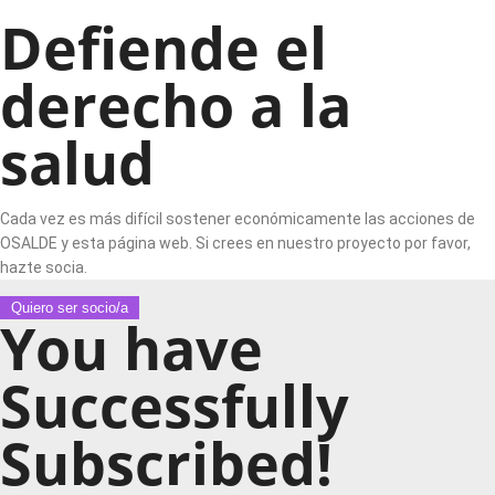
Defiende el
derecho a la
salud
Cada vez es más difícil sostener económicamente las acciones de
OSALDE y esta página web. Si crees en nuestro proyecto por favor,
hazte socia.
Quiero ser socio/a
You have
Successfully
Subscribed!