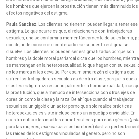
los hombres que ejercen la prostitución tienen más disminuido los
efectos negativos del estigma.
Paula Sánchez.
Los clientes no tienen ni pueden llegar a tener ese
estigma. Lo que ocurre es que, al relacionarse con trabajadoras
sexuales, uno se contamina momentáneamente de su estigma, p
con dejar de consumir o confesarlo ese supuesto estigma se
disuelve. Los clientes no pueden ser estigmatizados porque son
hombres y la doble moral patriarcal dicta que los hombres, mientr
se mantengan en la heterosexualidad, lo que hagan con su sexuali
no les marca ni les devalúa. Por esa misma razón el estigma que
sufren los trabajadores sexuales es de otra clase, porque lo que a
ellos les estigmatiza es principalmente la homosexualidad, más q
la prostitución, que a menudo se intersecciona con otros ejes de
opresión como la clase y la raza. De ahí que cuando el trabajador
sexual sea un gigoló o un actor porno que solo realice prácticas
heterosexuales es visto incluso como un arquetipo envidiable. En
nuestra cultura los insultos característicos para cada género (
put
para las mujeres,
maricón
para los hombres) ilustran perfectamen
las raíces de los estigmas vinculados al género, pero no son