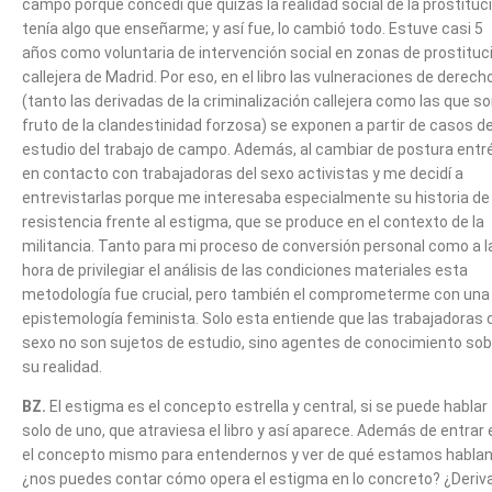
campo porque concedí que quizás la realidad social de la prostituc
tenía algo que enseñarme; y así fue, lo cambió todo. Estuve casi 5
años como voluntaria de intervención social en zonas de prostituc
callejera de Madrid. Por eso, en el libro las vulneraciones de derech
(tanto las derivadas de la criminalización callejera como las que s
fruto de la clandestinidad forzosa) se exponen a partir de casos d
estudio del trabajo de campo. Además, al cambiar de postura entr
en contacto con trabajadoras del sexo activistas y me decidí a
entrevistarlas porque me interesaba especialmente su historia de
resistencia frente al estigma, que se produce en el contexto de la
militancia. Tanto para mi proceso de conversión personal como a l
hora de privilegiar el análisis de las condiciones materiales esta
metodología fue crucial, pero también el comprometerme con una
epistemología feminista. Solo esta entiende que las trabajadoras 
sexo no son sujetos de estudio, sino agentes de conocimiento sob
su realidad.
BZ.
El estigma es el concepto estrella y central, si se puede hablar
solo de uno, que atraviesa el libro y así aparece. Además de entrar 
el concepto mismo para entendernos y ver de qué estamos hablan
¿nos puedes contar cómo opera el estigma en lo concreto? ¿Deriv