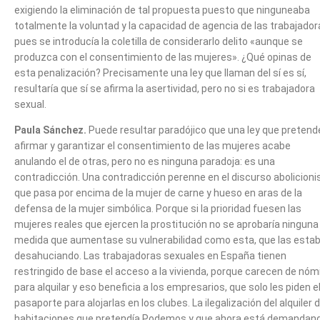
exigiendo la eliminación de tal propuesta puesto que ninguneaba
totalmente la voluntad y la capacidad de agencia de las trabajador
pues se introducía la coletilla de considerarlo delito «aunque se
produzca con el consentimiento de las mujeres». ¿Qué opinas de
esta penalización? Precisamente una ley que llaman del sí es sí,
resultaría que sí se afirma la asertividad, pero no si es trabajadora
sexual.
Paula Sánchez.
Puede resultar paradójico que una ley que pretend
afirmar y garantizar el consentimiento de las mujeres acabe
anulando el de otras, pero no es ninguna paradoja: es una
contradicción. Una contradicción perenne en el discurso abolicioni
que pasa por encima de la mujer de carne y hueso en aras de la
defensa de la mujer simbólica. Porque si la prioridad fuesen las
mujeres reales que ejercen la prostitución no se aprobaría ninguna
medida que aumentase su vulnerabilidad como esta, que las esta
desahuciando. Las trabajadoras sexuales en España tienen
restringido de base el acceso a la vivienda, porque carecen de nóm
para alquilar y eso beneficia a los empresarios, que solo les piden e
pasaporte para alojarlas en los clubes. La ilegalización del alquiler 
habitaciones que pretendía Podemos y que ahora está demandan