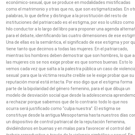
económico-sexual, que se produce en modalidades mistificadas
como el matrimonio y otras que no, que son estigmatizadas. En ot
palabras, lo que define y distingue a la prostitución del resto de
instituciones del patriarcado es el estigma, por eso lo utilizo como
hilo conductor a lo largo del libro para proponer una agenda alterna
para el debate, identificando las cuatro dimensiones de ese estig
Una de ellas es la semántica, el significado de ese estigma y por q
tiene tanto que decirnos a todas las mujeres. En el patriarcado,
mientras los hombres deben demostrar que son hombres, lo que a
las mujeres cis se nos exige probar es que somos buenas. Esto lo
vemos cada vez que salta a la palestra pública un caso de violenci
sexual: para que la víctima resulte creíble se le exige probar que su
reputación moral está intacta. Por eso digo que el estigma forma
parte de la bipolaridad del género femenino, para el que dibuja un
modelo de desviación social que desde la adolescencia aprendem
a rechazar porque sabemos que de lo contrario todo lo que nos
ocurra será justificado como “culpa nuestra”. El estigma se
constituye desde la antigua Mesopotamia hasta nuestros días c
un dispositivo de control patriarcal de la reputación femenina,
dividiéndonos en buenas y en malas para favorecer el control del
trabajo reproductivo a través de la violencia simbólica y sexual. En