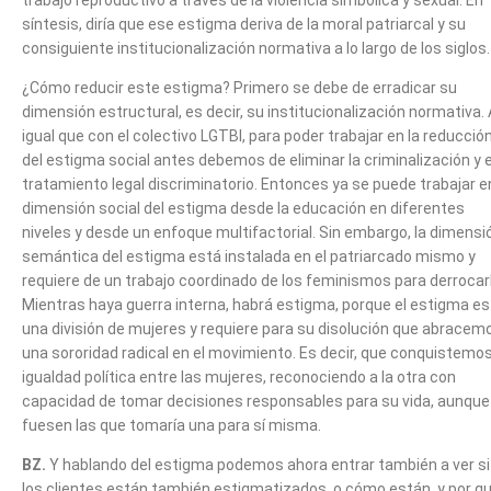
síntesis, diría que ese estigma deriva de la moral patriarcal y su
consiguiente institucionalización normativa a lo largo de los siglos.
¿Cómo reducir este estigma? Primero se debe de erradicar su
dimensión estructural, es decir, su institucionalización normativa. 
igual que con el colectivo LGTBI, para poder trabajar en la reducció
del estigma social antes debemos de eliminar la criminalización y e
tratamiento legal discriminatorio. Entonces ya se puede trabajar en
dimensión social del estigma desde la educación en diferentes
niveles y desde un enfoque multifactorial. Sin embargo, la dimensi
semántica del estigma está instalada en el patriarcado mismo y
requiere de un trabajo coordinado de los feminismos para derrocar
Mientras haya guerra interna, habrá estigma, porque el estigma es
una división de mujeres y requiere para su disolución que abracem
una sororidad radical en el movimiento. Es decir, que conquistemos
igualdad política entre las mujeres, reconociendo a la otra con
capacidad de tomar decisiones responsables para su vida, aunque
fuesen las que tomaría una para sí misma.
BZ.
Y hablando del estigma podemos ahora entrar también a ver si
los clientes están también estigmatizados, o cómo están, y por q