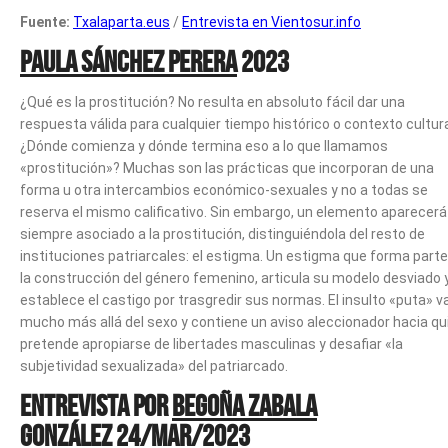
Fuente:
Txalaparta.eus
/
Entrevista en Vientosur.info
Paula Sánchez Perera
2023
¿Qué es la prostitución? No resulta en absoluto fácil dar una
respuesta válida para cualquier tiempo histórico o contexto cultura
¿Dónde comienza y dónde termina eso a lo que llamamos
«prostitución»? Muchas son las prácticas que incorporan de una
forma u otra intercambios económico-sexuales y no a todas se
reserva el mismo calificativo. Sin embargo, un elemento aparecerá
siempre asociado a la prostitución, distinguiéndola del resto de
instituciones patriarcales: el estigma. Un estigma que forma parte
la construcción del género femenino, articula su modelo desviado 
establece el castigo por trasgredir sus normas. El insulto «puta» v
mucho más allá del sexo y contiene un aviso aleccionador hacia qu
pretende apropiarse de libertades masculinas y desafiar «la
subjetividad sexualizada» del patriarcado.
Entrevista por
Begoña Zabala
González
24/Mar/2023