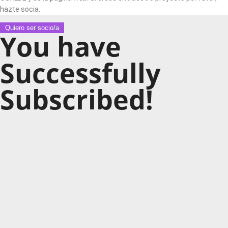
hazte socia.
Quiero ser socio/a
You have
Successfully
Subscribed!