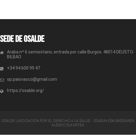
Sede de OSALDE
Araba nº 6 semisótano, entrada por calle Burgos. 48014 DEUSTO-
BILBAO
+34 94 600 99 47
op.paisvasco@gmail.com
https://osalde.org/
OSALDE | ASOCIACIÓN POR EL DERECHO A LA SALUD · OSASUN ESKUBIDEAREN
ALDEKO ELKARTEA