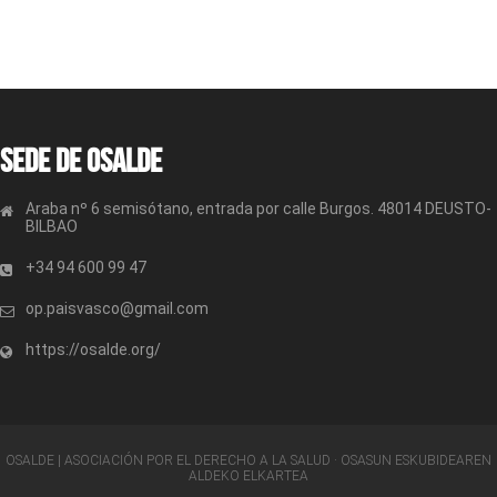
Sede de OSALDE
Araba nº 6 semisótano, entrada por calle Burgos. 48014 DEUSTO-
BILBAO
+34 94 600 99 47
op.paisvasco@gmail.com
https://osalde.org/
OSALDE | ASOCIACIÓN POR EL DERECHO A LA SALUD · OSASUN ESKUBIDEAREN
ALDEKO ELKARTEA