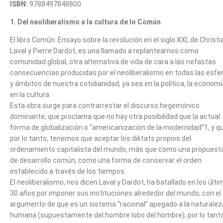
ISBN:
9788497848800
1. Del neoliberalismo a la cultura de lo Común
El libro Común. Ensayo sobre la revolución en el siglo XXI, de Christi
Laval y Pierre Dardot, es una llamado a replantearnos como
comunidad global, otra alternativa de vida de cara a las nefastas
consecuencias producidas por el neoliberalismo en todas las esfe
y ámbitos de nuestra cotidianidad, ya sea en la política, la economí
en la cultura.
Esta obra surge para contrarrestar el discurso hegemónico
dominante, que proclama que no hay otra posibilidad que la actual
forma de globalización o “americanización de la modernidad”1, y q
por lo tanto, tenemos que aceptar los diktats propios del
ordenamiento capitalista del mundo, más que como una propuest
de desarrollo común, como una forma de conservar el orden
establecido a través de los tiempos.
El neoliberalismo, nos dicen Laval y Dardot, ha batallado en los últ
30 años por imponer sus instituciones alrededor del mundo, con el
argumento de que es un sistema “racional” apegado a la naturalez
humana (supuestamente del hombre lobo del hombre), por lo tant