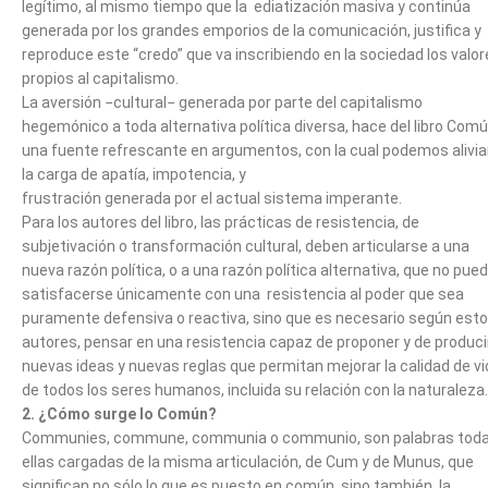
legítimo, al mismo tiempo que la ediatización masiva y continúa
generada por los grandes emporios de la comunicación, justifica y
reproduce este “credo” que va inscribiendo en la sociedad los valo
propios al capitalismo.
La aversión −cultural− generada por parte del capitalismo
hegemónico a toda alternativa política diversa, hace del libro Com
una fuente refrescante en argumentos, con la cual podemos alivia
la carga de apatía, impotencia, y
frustración generada por el actual sistema imperante.
Para los autores del libro, las prácticas de resistencia, de
subjetivación o transformación cultural, deben articularse a una
nueva razón política, o a una razón política alternativa, que no pue
satisfacerse únicamente con una resistencia al poder que sea
puramente defensiva o reactiva, sino que es necesario según est
autores, pensar en una resistencia capaz de proponer y de produci
nuevas ideas y nuevas reglas que permitan mejorar la calidad de v
de todos los seres humanos, incluida su relación con la naturaleza.
2. ¿Cómo surge lo Común?
Communies, commune, communia o communio, son palabras tod
ellas cargadas de la misma articulación, de Cum y de Munus, que
significan no sólo lo que es puesto en común, sino también, la