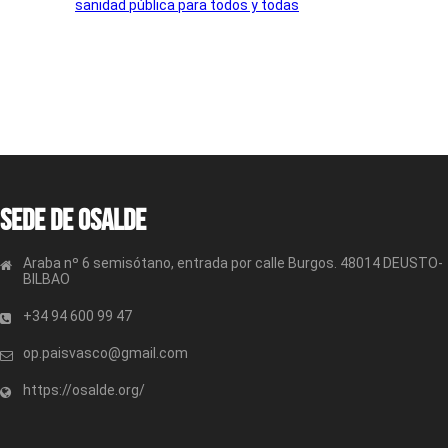
sanidad pública para todos y todas
Sede de OSALDE
Araba nº 6 semisótano, entrada por calle Burgos. 48014 DEUSTO-
BILBAO
+34 94 600 99 47
op.paisvasco@gmail.com
https://osalde.org/