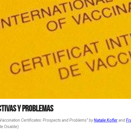
ctivas y problemas
Vaccination Certificates: Prospects and Problems”
by
Natalie Kofler
and
Fr
de Osalde)