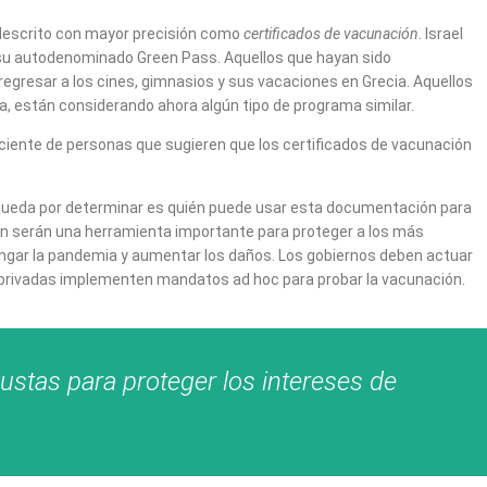
; descrito con mayor precisión como
certificados de vacunación
. Israel
su autodenominado Green Pass. Aquellos que hayan sido
resar a los cines, gimnasios y sus vacaciones en Grecia. Aquellos
pea, están considerando ahora algún tipo de programa similar.
ciente de personas que sugieren que los certificados de vacunación
e queda por determinar es quién puede usar esta documentación para
ión serán una herramienta importante para proteger a los más
rolongar la pandemia y aumentar los daños. Los gobiernos deben actuar
s privadas implementen mandatos ad hoc para probar la vacunación.
justas para proteger los intereses de