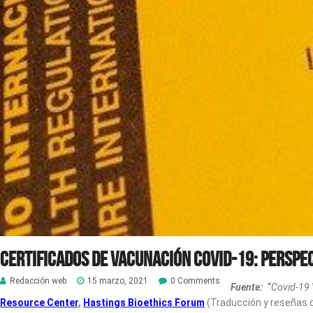
Certificados de vacunación Covid-19: Perspe
Redacción web
15 marzo, 2021
0 Comments
Fuente:
“
Covid-19 
Resource Center
,
Hastings Bioethics Forum
(Traducción y reseñas 