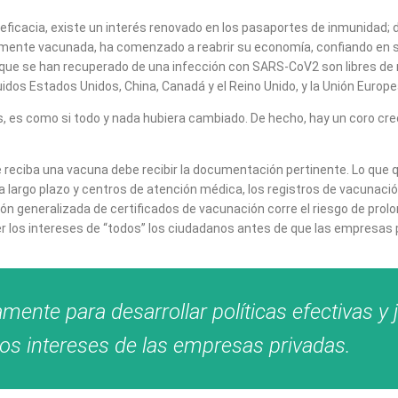
e eficacia, existe un interés renovado en los pasaportes de inmunidad
amente vacunada, ha comenzado a reabrir su economía, confiando en 
 se han recuperado de una infección con SARS-CoV2 son libres de reg
cluidos Estados Unidos, China, Canadá y el Reino Unido, y la Unión Euro
, es como si todo y nada hubiera cambiado. De hecho, hay un coro cre
e reciba una vacuna debe recibir la documentación pertinente. Lo qu
a largo plazo y centros de atención médica, los registros de vacunac
cación generalizada de certificados de vacunación corre el riesgo de p
ger los intereses de “todos” los ciudadanos antes de que las empresa
ente para desarrollar políticas efectivas y 
los intereses de las empresas privadas.