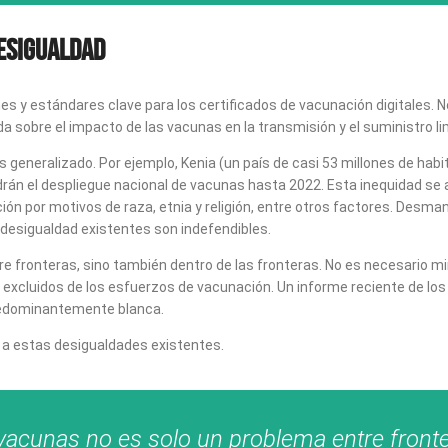
desigualdad
es y estándares clave para los certificados de vacunación digitales. 
ada sobre el impacto de las vacunas en la transmisión y el suministro l
generalizado. Por ejemplo, Kenia (un país de casi 53 millones de habit
rán el despliegue nacional de vacunas hasta 2022. Esta inequidad se a
ión por motivos de raza, etnia y religión, entre otros factores. Des
a desigualdad existentes son indefendibles.
 fronteras, sino también dentro de las fronteras. No es necesario mirar
excluidos de los esfuerzos de vacunación. Un informe reciente de l
predominantemente blanca.
a estas desigualdades existentes.
 vacunas no es solo un problema entre fronte