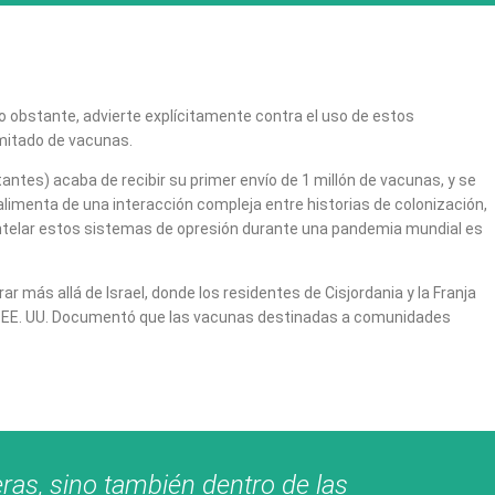
No obstante, advierte explícitamente contra el uso de estos
imitado de vacunas.
antes) acaba de recibir su primer envío de 1 millón de vacunas, y se
limenta de una interacción compleja entre historias de colonización,
mantelar estos sistemas de opresión durante una pandemia mundial es
 más allá de Israel, donde los residentes de Cisjordania y la Franja
os EE. UU. Documentó que las vacunas destinadas a comunidades
ras, sino también dentro de las