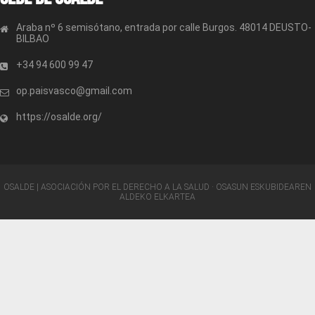
Araba nº 6 semisótano, entrada por calle Burgos. 48014 DEUSTO-
BILBAO
+34 94 600 99 47
op.paisvasco@gmail.com
https://osalde.org/
OSALDE | ASOCIACIÓN POR EL DERECHO A LA SALUD · OSASUN ESKUBIDEAREN
ALDEKO ELKARTEA