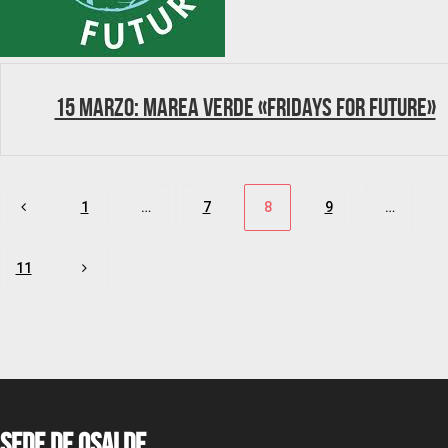
15 marzo: Marea verde «Fridays For Future»
Paginación
1
…
7
8
9
…
de
11
entradas
Sede de OSALDE