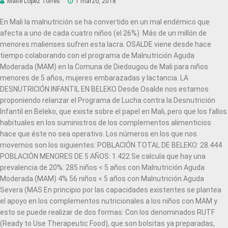
Maite Lopez Torres
1 marzo, 2018
En Mali la malnutrición se ha convertido en un mal endémico que
afecta a uno de cada cuatro niños (el 26%). Más de un millón de
menores malienses sufren esta lacra. OSALDE viene desde hace
tiempo colaborando con el programa de Malnutrición Aguda
Moderada (MAM) en la Comuna de Diedougou de Mali para niños
menores de 5 años, mujeres embarazadas y lactancia. LA
DESNUTRICIÓN INFANTIL EN BELEKO Desde Osalde nos estamos
proponiendo relanzar el Programa de Lucha contra la Desnutrición
Infantil en Beleko, que existe sobre el papel en Mali, pero que los fallos
habituales en los suministros de los complementos alimenticios
hace que éste no sea operativo. Los números en los que nos
movemos son los siguientes: POBLACIÓN TOTAL DE BELEKO: 28.444
POBLACIÓN MENORES DE 5 AÑOS: 1.422 Se calcula que hay una
prevalencia de 20%: 285 niños < 5 años con Malnutrición Aguda
Moderada (MAM) 4% 56 niños < 5 años con Malnutrición Aguda
Severa (MAS En principio por las capacidades existentes se plantea
el apoyo en los complementos nutricionales a los niños con MAM y
esto se puede realizar de dos formas: Con los denominados RUTF
(Ready to Use Therapeutic Food), que son bolsitas ya preparadas,