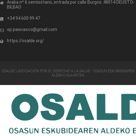
Araba nº 6 semisótano, entrada por calle Burgos. 48014 DEUSTO-
BILBAO
+34 94 600 99 47
op.paisvasco@gmail.com
https://osalde.org/
OSALDE | ASOCIACIÓN POR EL DERECHO A LA SALUD · OSASUN ESKUBIDEAREN
ALDEKO ELKARTEA