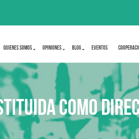
Quienes Somos
OPINIONES
BLOG
Eventos
Cooperaci
stituida como dire