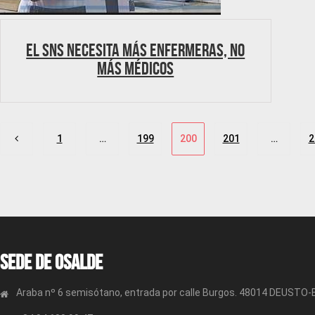
El SNS necesita más enfermeras, no
más médicos
Paginación
1
…
199
200
201
…
2
de
entradas
Sede de OSALDE
Araba nº 6 semisótano, entrada por calle Burgos. 48014 DEUSTO