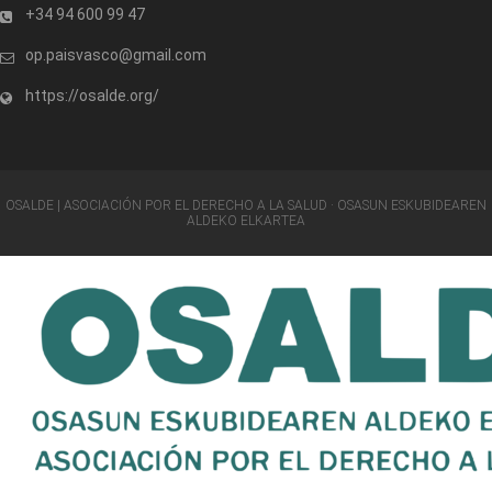
+34 94 600 99 47
op.paisvasco@gmail.com
https://osalde.org/
OSALDE | ASOCIACIÓN POR EL DERECHO A LA SALUD · OSASUN ESKUBIDEAREN
ALDEKO ELKARTEA