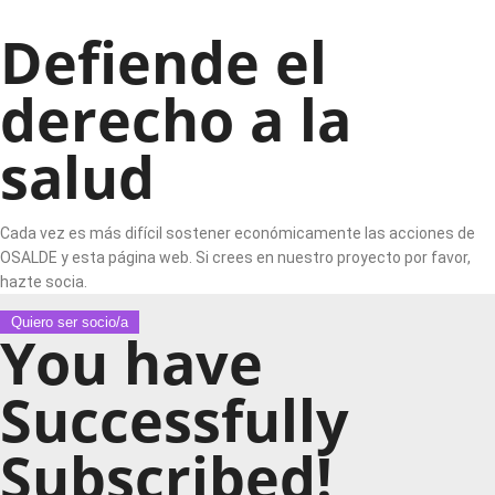
Defiende el
derecho a la
salud
Cada vez es más difícil sostener económicamente las acciones de
OSALDE y esta página web. Si crees en nuestro proyecto por favor,
hazte socia.
Quiero ser socio/a
You have
Successfully
Subscribed!