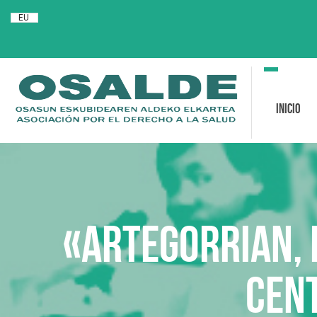
EU
Toggle
navigation
Inicio
«Artegorrian, 
Cen