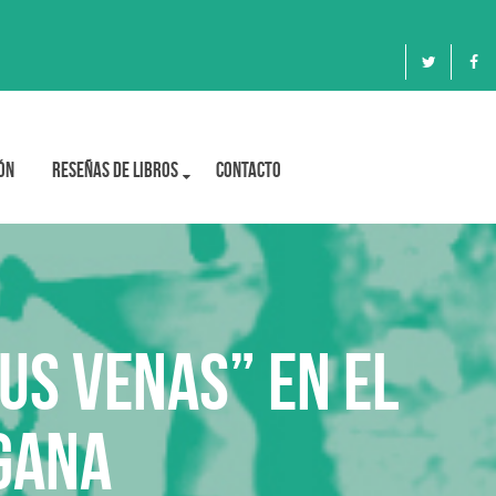
ón
Reseñas de libros
Contacto
us venas” en el
gana