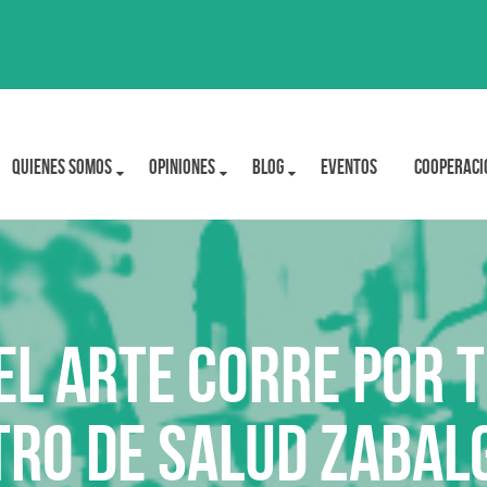
Quienes Somos
OPINIONES
BLOG
Eventos
Cooperaci
el arte corre por t
tro de Salud Zabal