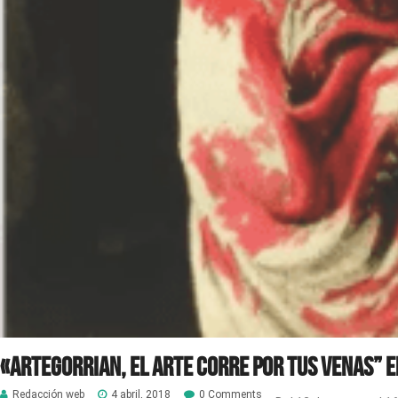
«Artegorrian, el arte corre por tus venas” 
Redacción web
4 abril, 2018
0 Comments